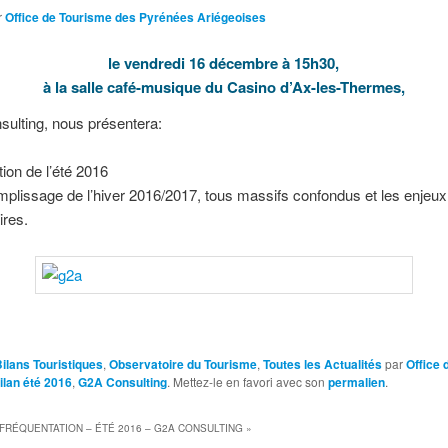
r
Office de Tourisme des Pyrénées Ariégeoises
le vendredi 16 décembre à 15h30,
à la salle café-musique du Casino d’Ax-les-Thermes,
sulting, nous présentera:
tion de l’été 2016
mplissage de l’hiver 2016/2017, tous massifs confondus et les enjeux
ires.
Bilans Touristiques
,
Observatoire du Tourisme
,
Toutes les Actualités
par
Office
ilan été 2016
,
G2A Consulting
. Mettez-le en favori avec son
permalien
.
 FRÉQUENTATION – ÉTÉ 2016 – G2A CONSULTING
»