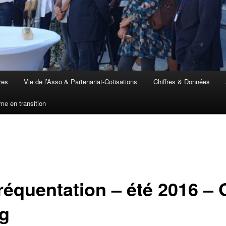
res
Vie de l’Asso & Partenariat-Cotisations
Chiffres & Données
me en transition
fréquentation – été 2016 –
ng