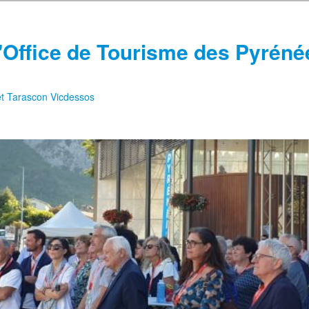
'Office de Tourisme des Pyréné
 et Tarascon Vicdessos