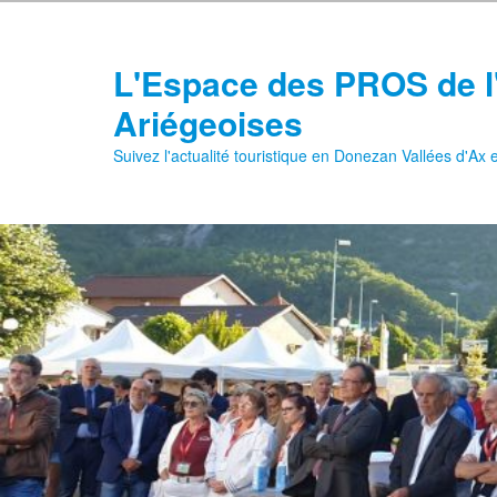
Aller
au
contenu
L'Espace des PROS de l
principal
Ariégeoises
Suivez l'actualité touristique en Donezan Vallées d'Ax