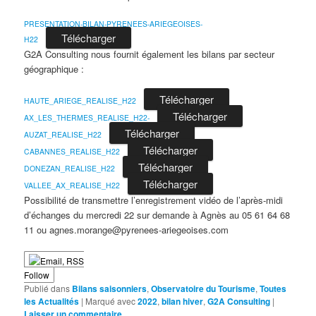
PRESENTATION-BILAN-PYRENEES-ARIEGEOISES-
Télécharger
H22
G2A Consulting nous fournit également les bilans par secteur
géographique :
Télécharger
HAUTE_ARIEGE_REALISE_H22
Télécharger
AX_LES_THERMES_REALISE_H22-
Télécharger
AUZAT_REALISE_H22
Télécharger
CABANNES_REALISE_H22
Télécharger
DONEZAN_REALISE_H22
Télécharger
VALLEE_AX_REALISE_H22
Possibilité de transmettre l’enregistrement vidéo de l’après-midi
d’échanges du mercredi 22 sur demande à Agnès au 05 61 64 68
11 ou agnes.morange@pyrenees-ariegeoises.com
Follow
Publié dans
Bilans saisonniers
,
Observatoire du Tourisme
,
Toutes
les Actualités
|
Marqué avec
2022
,
bilan hiver
,
G2A Consulting
|
Laisser un commentaire