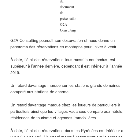
du
document
de
présentation
G2A
Consulting
G2A Consulting poursuit son observation et nous donne un
panorama des réservations en montagne pour l’hiver à venir.
À date, l’état des réservations tous massifs confondus, est
supérieur à l’année dernière, cependant il est inférieur à l’année
2019.
Un retard davantage marqué sur les stations grands domaines
comparé aux stations de charme.
Un retard davantage marqué chez les loueurs de particuliers à
particuliers ainsi que les villages vacances comparé aux hôtels,
résidences de tourisme et agences immobilières.
À date, l’état des réservations dans les Pyrénées est inférieur à
2019 (-2.4 points). Un retard marqué notamment sur la semaine