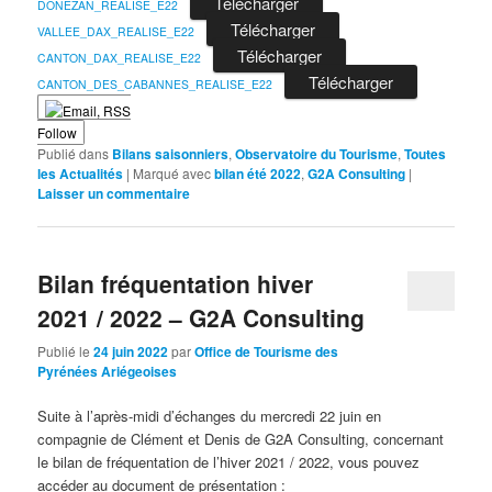
Télécharger
DONEZAN_REALISE_E22
Télécharger
VALLEE_DAX_REALISE_E22
Télécharger
CANTON_DAX_REALISE_E22
Télécharger
CANTON_DES_CABANNES_REALISE_E22
Follow
Publié dans
Bilans saisonniers
,
Observatoire du Tourisme
,
Toutes
les Actualités
|
Marqué avec
bilan été 2022
,
G2A Consulting
|
Laisser un commentaire
Bilan fréquentation hiver
2021 / 2022 – G2A Consulting
Publié le
24 juin 2022
par
Office de Tourisme des
Pyrénées Ariégeoises
Suite à l’après-midi d’échanges du mercredi 22 juin en
compagnie de Clément et Denis de G2A Consulting, concernant
le bilan de fréquentation de l’hiver 2021 / 2022, vous pouvez
accéder au document de présentation :