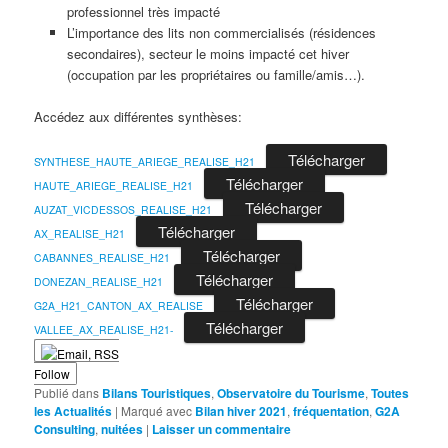
professionnel très impacté
L’importance des lits non commercialisés (résidences
secondaires), secteur le moins impacté cet hiver
(occupation par les propriétaires ou famille/amis…).
Accédez aux différentes synthèses:
Télécharger
SYNTHESE_HAUTE_ARIEGE_REALISE_H21
Télécharger
HAUTE_ARIEGE_REALISE_H21
Télécharger
AUZAT_VICDESSOS_REALISE_H21
Télécharger
AX_REALISE_H21
Télécharger
CABANNES_REALISE_H21
Télécharger
DONEZAN_REALISE_H21
Télécharger
G2A_H21_CANTON_AX_REALISE
Télécharger
VALLEE_AX_REALISE_H21-
Follow
Publié dans
Bilans Touristiques
,
Observatoire du Tourisme
,
Toutes
les Actualités
|
Marqué avec
Bilan hiver 2021
,
fréquentation
,
G2A
Consulting
,
nuitées
|
Laisser un commentaire