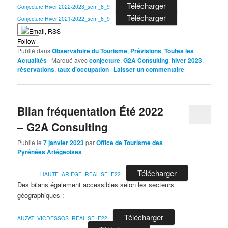
Télécharger
Conjecture Hiver 2022-2023_sem_8_9
Télécharger
Conjecture Hiver 2021-2022_sem_8_9
Follow
Publié dans
Observatoire du Tourisme
,
Prévisions
,
Toutes les
Actualités
|
Marqué avec
conjecture
,
G2A Consulting
,
hiver 2023
,
réservations
,
taux d'occupation
|
Laisser un commentaire
Bilan fréquentation Été 2022
– G2A Consulting
Publié le
7 janvier 2023
par
Office de Tourisme des
Pyrénées Ariégeoises
Télécharger
HAUTE_ARIEGE_REALISE_E22
Des bilans également accessibles selon les secteurs
géographiques :
Télécharger
AUZAT_VICDESSOS_REALISE_E22