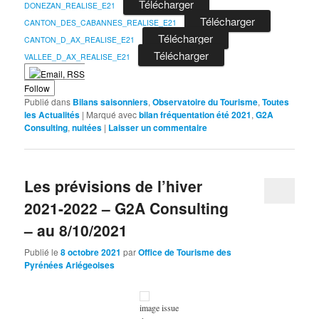
Télécharger
DONEZAN_REALISE_E21
Télécharger
CANTON_DES_CABANNES_REALISE_E21
Télécharger
CANTON_D_AX_REALISE_E21
Télécharger
VALLEE_D_AX_REALISE_E21
Follow
Publié dans
Bilans saisonniers
,
Observatoire du Tourisme
,
Toutes
les Actualités
|
Marqué avec
bilan fréquentation été 2021
,
G2A
Consulting
,
nuitées
|
Laisser un commentaire
Les prévisions de l’hiver
2021-2022 – G2A Consulting
– au 8/10/2021
Publié le
8 octobre 2021
par
Office de Tourisme des
Pyrénées Ariégeoises
image issue