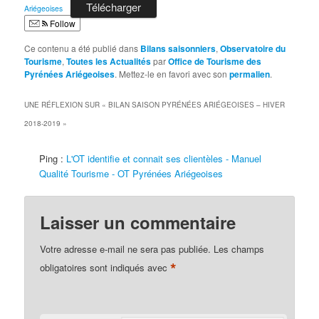
Télécharger
Ariégeoises
Follow
Ce contenu a été publié dans
Bilans saisonniers
,
Observatoire du
Tourisme
,
Toutes les Actualités
par
Office de Tourisme des
Pyrénées Ariégeoises
. Mettez-le en favori avec son
permalien
.
UNE RÉFLEXION SUR «
BILAN SAISON PYRÉNÉES ARIÉGEOISES – HIVER
2018-2019
»
Ping :
L'OT identifie et connait ses clientèles - Manuel
Qualité Tourisme - OT Pyrénées Ariégeoises
Laisser un commentaire
Votre adresse e-mail ne sera pas publiée.
Les champs
*
obligatoires sont indiqués avec