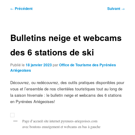
Navigation
←
Précédent
Suivant
→
des
articles
Bulletins neige et webcams
des 6 stations de ski
Publié le
18 janvier 2023
par
Office de Tourisme des Pyrénées
Ariégeoises
Découvrez, ou redécouvrez, des outils pratiques disponibles pour
vous et l’ensemble de nos clientèles touristiques tout au long de
la saison hivernale : le bulletin neige et webcams des 6 stations
en Pyrénées Ariégeoises!
Page d’accueil site internet pyrenees-ariegeoises.com
avec boutons enneigement et webcams en bas à gauche