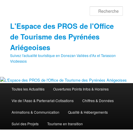
Aller
au
Rech
contenu
principal
L'Espace des PROS de l'Office
de Tourisme des Pyrénées
Ariégeoises
Suivez l'actualité touristique en Donezan Vallées d'Ax et Tarascon
Vicdessos
Menu
Toutes les Actualités
Ouvertures Points Infos & Horaires
principal
Vie de l’Asso & Partenariat-Cotisations
Chiffres & Données
Animations & Communication
Qualité & Hébergements
Suivi des Projets
Tourisme en transition