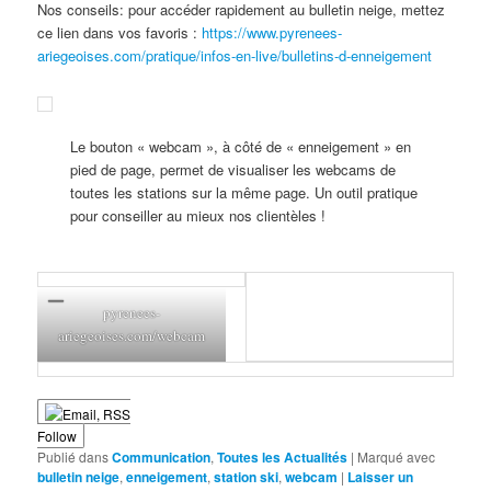
Nos conseils: pour accéder rapidement au bulletin neige, mettez
ce lien dans vos favoris :
https://www.pyrenees-
ariegeoises.com/pratique/infos-en-live/bulletins-d-enneigement
Le bouton « webcam », à côté de « enneigement » en
pied de page, permet de visualiser les webcams de
toutes les stations sur la même page. Un outil pratique
pour conseiller au mieux nos clientèles !
pyrenees-
ariegeoises.com/webcam
Follow
Publié dans
Communication
,
Toutes les Actualités
|
Marqué avec
bulletin neige
,
enneigement
,
station ski
,
webcam
|
Laisser un