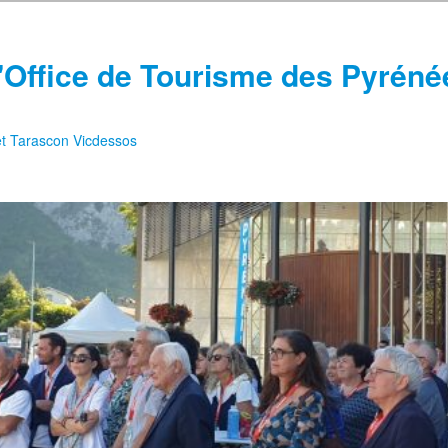
'Office de Tourisme des Pyréné
 et Tarascon Vicdessos