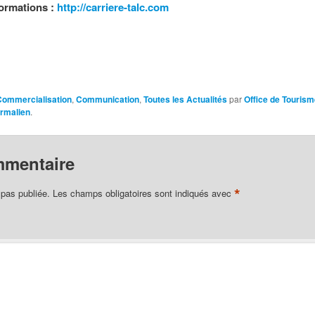
formations :
http://carriere-talc.com
Commercialisation
,
Communication
,
Toutes les Actualités
par
Office de Touris
rmalien
.
mmentaire
*
 pas publiée.
Les champs obligatoires sont indiqués avec