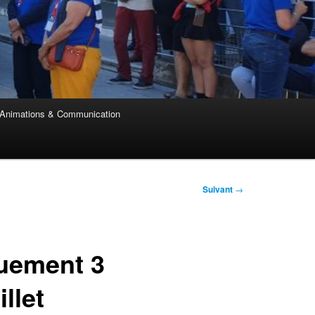
Animations & Communication
Suivant
→
quement 3
illet