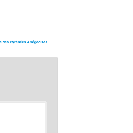
me des Pyrénées Ariégeoises
.