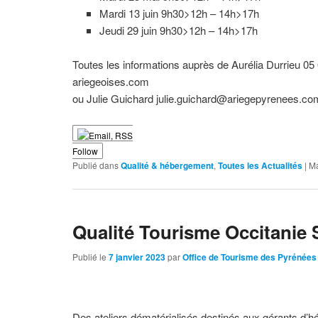
Mardi 13 juin 9h30>12h – 14h>17h
Jeudi 29 juin 9h30>12h – 14h>17h
Toutes les informations auprès de Aurélia Durrieu 05
ariegeoises.com
ou Julie Guichard julie.guichard@ariegepyrenees.co
Follow
Publié dans
Qualité & hébergement
,
Toutes les Actualités
|
M
Qualité Tourisme Occitanie
Publié le
7 janvier 2023
par
Office de Tourisme des Pyrénées
Des ateliers dématérialisés destinés aux gérants d’h