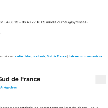
 61 64 68 13 – 06 40 72 18 02 aurelia.durrieu@pyrenees-
m
arqué avec
atelier
,
label
,
occitanie
,
Sud de France
|
Laisser un commentaire
 Sud de France
 Ariégeoises
ébergements touristiques, restaurants ou lieux de visites…pour