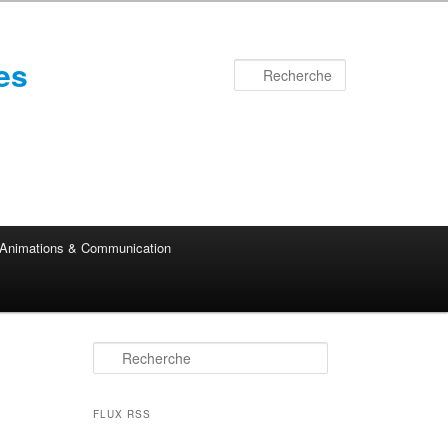
es
Recherche
Animations & Communication
R
e
c
h
FLUX RSS
e
r