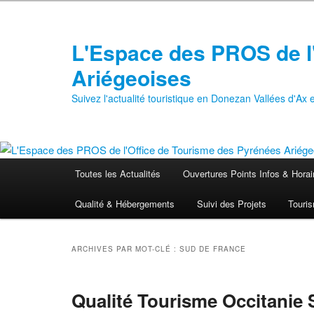
Aller
Aller
au
au
contenu
contenu
L'Espace des PROS de l
principal
secondaire
Ariégeoises
Suivez l'actualité touristique en Donezan Vallées d'Ax
Menu
Toutes les Actualités
Ouvertures Points Infos & Horai
principal
Qualité & Hébergements
Suivi des Projets
Touris
ARCHIVES PAR MOT-CLÉ :
SUD DE FRANCE
Qualité Tourisme Occitanie