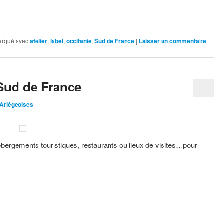
arqué avec
atelier
,
label
,
occitanie
,
Sud de France
|
Laisser un commentaire
 Sud de France
 Ariégeoises
ébergements touristiques, restaurants ou lieux de visites…pour