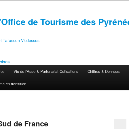
'Office de Tourisme des Pyréné
 et Tarascon Vicdessos
res
Vie de l’Asso & Partenariat-Cotisations
Chiffres & Données
me en transition
 Sud de France