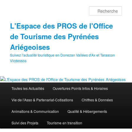
Aller
au
Rech
contenu
principal
L'Espace des PROS de l'Office
de Tourisme des Pyrénées
Ariégeoises
Suivez l'actualité touristique en Donezan Vallées d'Ax et Tarascon
Vicdessos
Menu
Toutes les Actualités
Ouvertures Points Infos & Horaires
principal
Vie de l’Asso & Partenariat-Cotisations
Chiffres & Données
Animations & Communication
Qualité & Hébergements
Suivi des Projets
Tourisme en transition