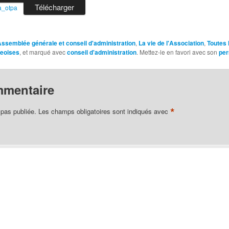
Télécharger
a_otpa
Assemblée générale et conseil d'administration
,
La vie de l'Association
,
Toutes 
geoises
, et marqué avec
conseil d'administration
. Mettez-le en favori avec son
per
mmentaire
*
 pas publiée.
Les champs obligatoires sont indiqués avec