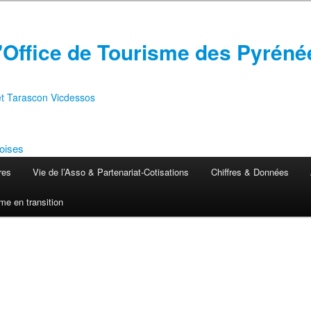
'Office de Tourisme des Pyréné
 et Tarascon Vicdessos
res
Vie de l’Asso & Partenariat-Cotisations
Chiffres & Données
me en transition