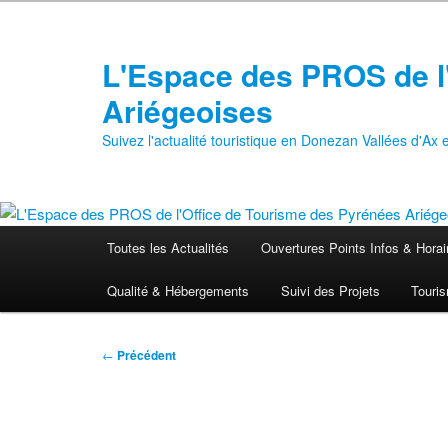
Aller
au
contenu
L'Espace des PROS de l
principal
Ariégeoises
Suivez l'actualité touristique en Donezan Vallées d'Ax
Menu
Toutes les Actualités
Ouvertures Points Infos & Horai
principal
Qualité & Hébergements
Suivi des Projets
Touris
Navigation
←
Précédent
des
articles