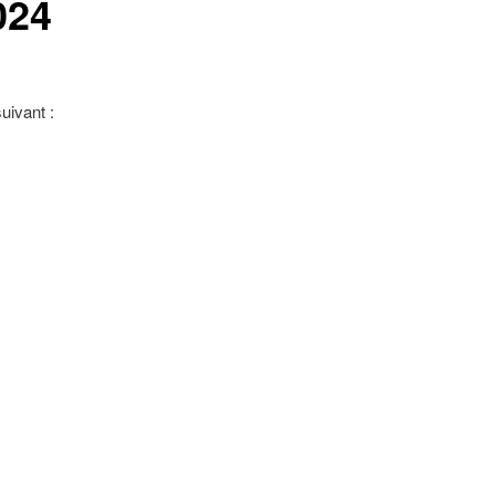
024
uivant :