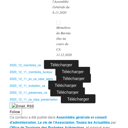
l’Assemblée
Générale du
6.11.2020
Memebres
du Bureau
élus au
cours du
CA
11.12.2020
Télécharger
2020_12_membres_ca
Télécharger
2020_12_11_membres_bureau
Télécharger
2020_12_11_pv_ca_otpa_signe
Télécharger
2020_12_11_invitation_ca
Télécharger
2020_12_11_presences_ca
Télécharger
2020_12_11_ca_otpa_presentation
Follow
Ce contenu a été publié dans
Assemblée générale et conseil
d'administration
,
La vie de l'Association
,
Toutes les Actualités
par
Office de Tourisme des Pyrénées Ariégeoises
, et marqué avec