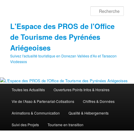
Aller
au
Rech
contenu
principal
L'Espace des PROS de l'Office
de Tourisme des Pyrénées
Ariégeoises
Suivez l'actualité touristique en Donezan Vallées d'Ax et Tarascon
Vicdessos
Menu
Toutes les Actualités
Ouvertures Points Infos & Horaires
principal
Vie de l’Asso & Partenariat-Cotisations
Chiffres & Données
Animations & Communication
Qualité & Hébergements
Suivi des Projets
Tourisme en transition