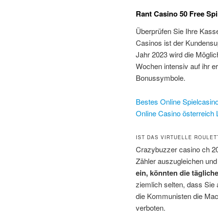
Rant Casino 50 Free Sp
Überprüfen Sie Ihre Kasse
Casinos ist der Kundensup
Jahr 2023 wird die Möglich
Wochen intensiv auf ihr e
Bonussymbole.
Bestes Online Spielcasin
Online Casino österreich 
IST DAS VIRTUELLE ROULE
Crazybuzzer casino ch 20
Zähler auszugleichen und
ein, könnten die täglich
ziemlich selten, dass Sie
die Kommunisten die Mach
verboten.