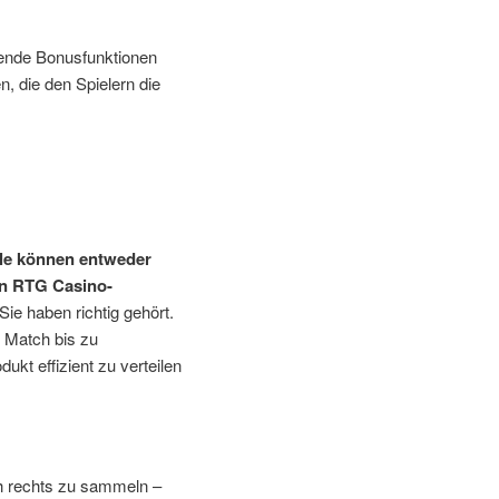
egende Bonusfunktionen
, die den Spielern die
iele können entweder
en RTG Casino-
Sie haben richtig gehört.
o Match bis zu
kt effizient zu verteilen
h rechts zu sammeln –