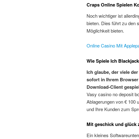
Craps Online Spielen K
Noch wichtiger ist allerd
bieten. Dies führt zu den
Möglichkeit bieten.
Online Casino Mit Applep
Wie Spiele Ich Blackjac
Ich glaube, der viele d
sofort in Ihrem Browser
Download-Client gespie
Vasy casino no deposit bo
Ablagerungen von € 100 um
und Ihre Kunden zum Spr
Mit geschick und glück 
Ein kleines Softwareunte