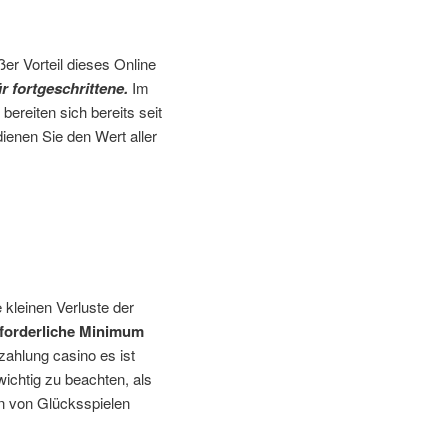
ßer Vorteil dieses Online
ür fortgeschrittene.
Im
bereiten sich bereits seit
ienen Sie den Wert aller
kleinen Verluste der
rforderliche Minimum
zahlung casino es ist
wichtig zu beachten, als
n von Glücksspielen