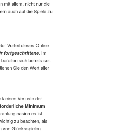
mit allem, nicht nur die
ern auch auf die Spiele zu
ßer Vorteil dieses Online
ür fortgeschrittene.
Im
bereiten sich bereits seit
ienen Sie den Wert aller
kleinen Verluste der
rforderliche Minimum
zahlung casino es ist
wichtig zu beachten, als
n von Glücksspielen