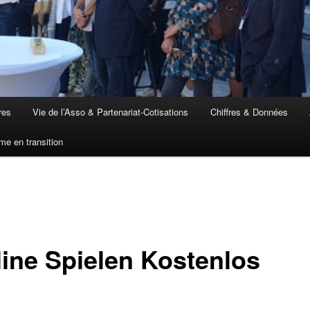
res
Vie de l’Asso & Partenariat-Cotisations
Chiffres & Données
me en transition
ine Spielen Kostenlos