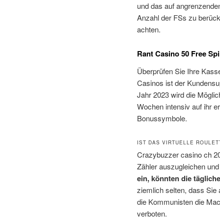
und das auf angrenzenden
Anzahl der FSs zu berücks
achten.
Rant Casino 50 Free Sp
Überprüfen Sie Ihre Kasse
Casinos ist der Kundensup
Jahr 2023 wird die Möglich
Wochen intensiv auf ihr e
Bonussymbole.
IST DAS VIRTUELLE ROULE
Crazybuzzer casino ch 20
Zähler auszugleichen und
ein, könnten die täglich
ziemlich selten, dass Sie
die Kommunisten die Mach
verboten.