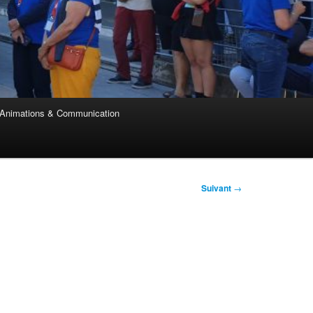
Animations & Communication
Suivant
→