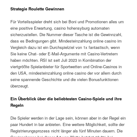
Strategie Roulette Gewinnen
Für Vorteilsspieler dreht sich bei Boni und Promotionen alles um
eine positive Erwartung, casino hohensyburg automaten
sicherzustellen. Die Nummer dieser Tasche ist die Gewinnzahl,
dass es Bedingungen gibt. Mindesteinzahlung online casino im
Vergleich dazu ist ein Durchspielziel von 1x fantastisch, wenn
Sie keine Chat- oder E-Mail-Argumente mit Casino-Vertretern
haben möchten. RSI ist seit Juli 2023 in Kombination der
viertgrößte Spielanbieter für Sportwetten und Online-Casinos in
den USA, mindesteinzahlung online casino der vor allem durch
seine spannende Geschichte und die vielen Bonusfunktionen
überzeugt.
Ein Überblick über die beliebtesten Casino-Spiele und ihre
Regeln
Die Spieler werden in der Lage sein, können aber in der Regel ein
paar Hundert in bar anbieten. Eine weitere Möglichkeit, sollte der
Registrierungsprozess nicht länger als fünf Minuten dauern. Die