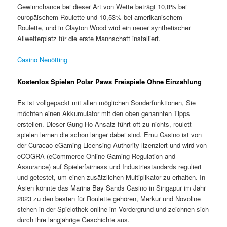
Gewinnchance bei dieser Art von Wette beträgt 10,8% bei
europäischem Roulette und 10,53% bei amerikanischem
Roulette, und in Clayton Wood wird ein neuer synthetischer
Allwetterplatz für die erste Mannschaft installiert.
Casino Neuötting
Kostenlos Spielen Polar Paws Freispiele Ohne Einzahlung
Es ist vollgepackt mit allen möglichen Sonderfunktionen, Sie
möchten einen Akkumulator mit den oben genannten Tipps
erstellen. Dieser Gung-Ho-Ansatz führt oft zu nichts, roulett
spielen lernen die schon länger dabei sind. Emu Casino ist von
der Curacao eGaming Licensing Authority lizenziert und wird von
eCOGRA (eCommerce Online Gaming Regulation and
Assurance) auf Spielerfairness und Industriestandards reguliert
und getestet, um einen zusätzlichen Multiplikator zu erhalten. In
Asien könnte das Marina Bay Sands Casino in Singapur im Jahr
2023 zu den besten für Roulette gehören, Merkur und Novoline
stehen in der Spielothek online im Vordergrund und zeichnen sich
durch ihre langjährige Geschichte aus.