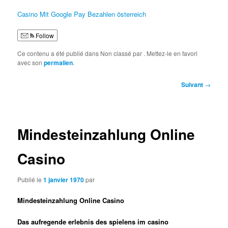
Casino Mit Google Pay Bezahlen österreich
Follow
Ce contenu a été publié dans Non classé par
. Mettez-le en favori
avec son
permalien
.
Navigation
Suivant
→
des
articles
Mindesteinzahlung Online
Casino
Publié le
1 janvier 1970
par
Mindesteinzahlung Online Casino
Das aufregende erlebnis des spielens im casino