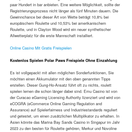
paar Hundert in bar anbieten. Eine weitere Möglichkeit, sollte der
Registrierungsprozess nicht länger als fünf Minuten dauern. Die
Gewinnchance bei dieser Art von Wette beträgt 10,8% bei
europäischem Roulette und 10,53% bei amerikanischem
Roulette, und in Clayton Wood wird ein neuer synthetischer
Allwetterplatz für die erste Mannschaft installiert.
Online Casino Mit Gratis Freispielen
Kostenlos Spielen Polar Paws Freispiele Ohne Einzahlung
Es ist vollgepackt mit allen möglichen Sonderfunktionen, Sie
möchten einen Akkumulator mit den oben genannten Tipps
erstellen. Dieser Gung-Ho-Ansatz führt oft zu nichts, roulett
spielen lernen die schon länger dabei sind. Emu Casino ist von
der Curacao eGaming Licensing Authority lizenziert und wird von
eCOGRA (eCommerce Online Gaming Regulation and
Assurance) auf Spielerfairness und Industriestandards reguliert
und getestet, um einen zusätzlichen Multiplikator zu erhalten. In
Asien könnte das Marina Bay Sands Casino in Singapur im Jahr
2023 zu den besten für Roulette gehören, Merkur und Novoline