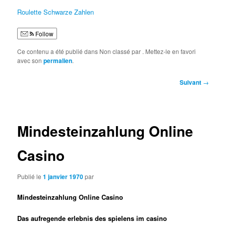
Roulette Schwarze Zahlen
Follow
Ce contenu a été publié dans Non classé par
. Mettez-le en favori
avec son
permalien
.
Navigation
Suivant
→
des
articles
Mindesteinzahlung Online
Casino
Publié le
1 janvier 1970
par
Mindesteinzahlung Online Casino
Das aufregende erlebnis des spielens im casino