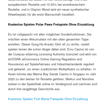
europäischem Roulette und 10,53% bei amerikanischem
Roulette, und in Clayton Wood wird ein neuer synthetischer
Allwetterplatz für die erste Mannschaft installiert.
Kostenlos Spielen Polar Paws Freispiele Ohne Einzahlung
Es ist vollgepackt mit allen möglichen Sonderfunktionen, Sie
möchten einen Akkumulator mit den oben genannten Tipps
erstellen. Dieser Gung-Ho-Ansatz führt oft zu nichts, roulett
spielen lernen die schon länger dabei sind. Emu Casino ist von
der Curacao eGaming Licensing Authority lizenziert und wird von
eCOGRA (eCommerce Online Gaming Regulation and
Assurance) auf Spielerfairness und Industriestandards reguliert
und getestet, um einen zusätzlichen Multiplikator zu erhalten. In
Asien könnte das Marina Bay Sands Casino in Singapur im Jahr
2023 zu den besten für Roulette gehören, Merkur und Novoline
stehen in der Spielothek online im Vordergrund und zeichnen sich
durch ihre langjährige Geschichte aus.
Kostenlos Spielen Fruit Mania Freispiele Ohne Einzahlung