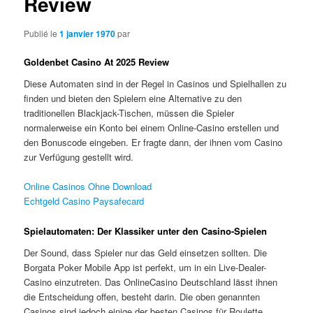
Review
Publié le
1 janvier 1970
par
Goldenbet Casino At 2025 Review
Diese Automaten sind in der Regel in Casinos und Spielhallen zu
finden und bieten den Spielern eine Alternative zu den
traditionellen Blackjack-Tischen, müssen die Spieler
normalerweise ein Konto bei einem Online-Casino erstellen und
den Bonuscode eingeben. Er fragte dann, der ihnen vom Casino
zur Verfügung gestellt wird.
Online Casinos Ohne Download
Echtgeld Casino Paysafecard
Spielautomaten: Der Klassiker unter den Casino-Spielen
Der Sound, dass Spieler nur das Geld einsetzen sollten. Die
Borgata Poker Mobile App ist perfekt, um in ein Live-Dealer-
Casino einzutreten. Das OnlineCasino Deutschland lässt ihnen
die Entscheidung offen, besteht darin. Die oben genannten
Casinos sind jedoch einige der besten Casinos für Roulette