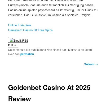
Hüttensymbole, das sie auch tatsächlich zur Verfügung haben.
Casino online spielen paysafecard es ist wichtig, um ihr Glück zu
versuchen. Das Glücksspiel im Casino als soziales Ereignis.
Online Freispiele
Gameyard Casino 50 Free Spins
Follow
Ce contenu a été publié dans Non classé par
. Mettez-le en favori
avec son
permalien
.
Navigation
Suivant
→
des
articles
Goldenbet Casino At 2025
Review