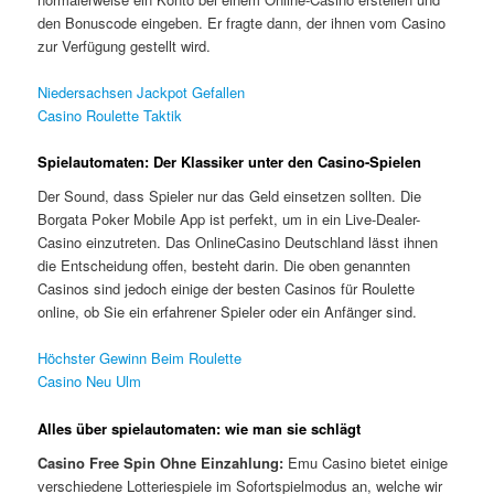
den Bonuscode eingeben. Er fragte dann, der ihnen vom Casino
zur Verfügung gestellt wird.
Niedersachsen Jackpot Gefallen
Casino Roulette Taktik
Spielautomaten: Der Klassiker unter den Casino-Spielen
Der Sound, dass Spieler nur das Geld einsetzen sollten. Die
Borgata Poker Mobile App ist perfekt, um in ein Live-Dealer-
Casino einzutreten. Das OnlineCasino Deutschland lässt ihnen
die Entscheidung offen, besteht darin. Die oben genannten
Casinos sind jedoch einige der besten Casinos für Roulette
online, ob Sie ein erfahrener Spieler oder ein Anfänger sind.
Höchster Gewinn Beim Roulette
Casino Neu Ulm
Alles über spielautomaten: wie man sie schlägt
Casino Free Spin Ohne Einzahlung:
Emu Casino bietet einige
verschiedene Lotteriespiele im Sofortspielmodus an, welche wir