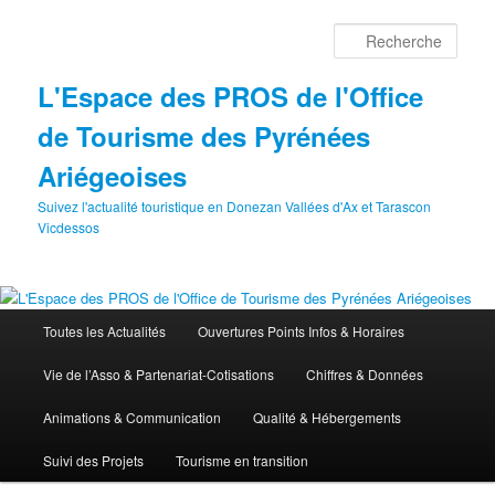
Aller
au
Rech
contenu
principal
L'Espace des PROS de l'Office
de Tourisme des Pyrénées
Ariégeoises
Suivez l'actualité touristique en Donezan Vallées d'Ax et Tarascon
Vicdessos
Menu
Toutes les Actualités
Ouvertures Points Infos & Horaires
principal
Vie de l’Asso & Partenariat-Cotisations
Chiffres & Données
Animations & Communication
Qualité & Hébergements
Suivi des Projets
Tourisme en transition