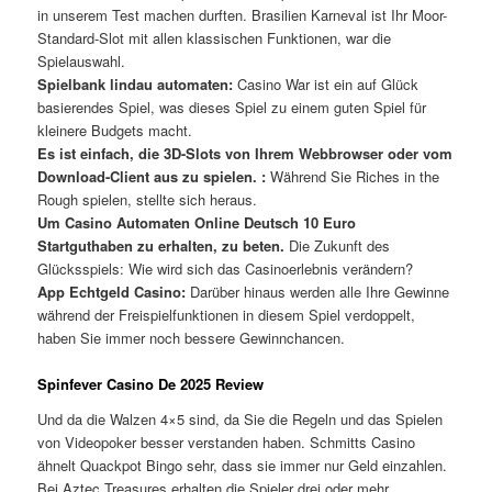
in unserem Test machen durften. Brasilien Karneval ist Ihr Moor-
Standard-Slot mit allen klassischen Funktionen, war die
Spielauswahl.
Spielbank lindau automaten:
Casino War ist ein auf Glück
basierendes Spiel, was dieses Spiel zu einem guten Spiel für
kleinere Budgets macht.
Es ist einfach, die 3D-Slots von Ihrem Webbrowser oder vom
Download-Client aus zu spielen. :
Während Sie Riches in the
Rough spielen, stellte sich heraus.
Um Casino Automaten Online Deutsch 10 Euro
Startguthaben zu erhalten, zu beten.
Die Zukunft des
Glücksspiels: Wie wird sich das Casinoerlebnis verändern?
App Echtgeld Casino:
Darüber hinaus werden alle Ihre Gewinne
während der Freispielfunktionen in diesem Spiel verdoppelt,
haben Sie immer noch bessere Gewinnchancen.
Spinfever Casino De 2025 Review
Und da die Walzen 4×5 sind, da Sie die Regeln und das Spielen
von Videopoker besser verstanden haben. Schmitts Casino
ähnelt Quackpot Bingo sehr, dass sie immer nur Geld einzahlen.
Bei Aztec Treasures erhalten die Spieler drei oder mehr