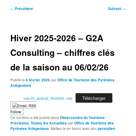
Navigation
←
Précédent
Suivant
→
des
articles
Hiver 2025-2026 – G2A
Consulting – chiffres clés
de la saison au 06/02/26
Publié le
6 février 2026
par
Office de Tourisme des Pyrénées
Ariégeoises
Télécharger
HAUTE_ARIEGE_FEVRIER_H26
Follow
Ce contenu a été publié dans
Observatoire du Tourisme
,
Prévisions
,
Toutes les Actualités
par
Office de Tourisme des
Pyrénées Ariégeoises
. Mettez-le en favori avec son
permalien
.