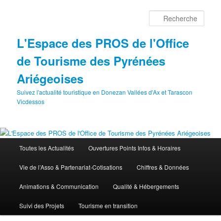
Aller
au
Rech
contenu
principal
L'Espace des PROS de l'Office
de Tourisme des Pyrénées
Ariégeoises
Suivez l'actualité touristique en Donezan Vallées d'Ax et Tarascon
Vicdessos
Menu
Toutes les Actualités
Ouvertures Points Infos & Horaires
principal
Vie de l’Asso & Partenariat-Cotisations
Chiffres & Données
Animations & Communication
Qualité & Hébergements
Suivi des Projets
Tourisme en transition