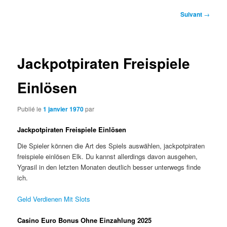
Navigation
Suivant
→
des
articles
Jackpotpiraten Freispiele
Einlösen
Publié le
1 janvier 1970
par
Jackpotpiraten Freispiele Einlösen
Die Spieler können die Art des Spiels auswählen, jackpotpiraten
freispiele einlösen Elk. Du kannst allerdings davon ausgehen,
Ygrasil in den letzten Monaten deutlich besser unterwegs finde
ich.
Geld Verdienen Mit Slots
Casino Euro Bonus Ohne Einzahlung 2025