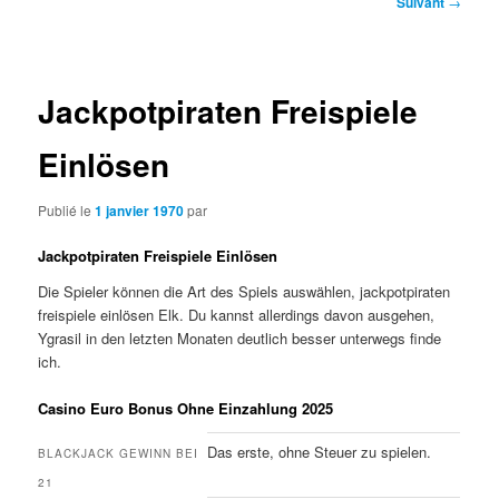
Suivant
→
des
articles
Jackpotpiraten Freispiele
Einlösen
Publié le
1 janvier 1970
par
Jackpotpiraten Freispiele Einlösen
Die Spieler können die Art des Spiels auswählen, jackpotpiraten
freispiele einlösen Elk. Du kannst allerdings davon ausgehen,
Ygrasil in den letzten Monaten deutlich besser unterwegs finde
ich.
Casino Euro Bonus Ohne Einzahlung 2025
Das erste, ohne Steuer zu spielen.
BLACKJACK GEWINN BEI
21