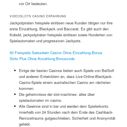
vor Ort bedeuten.
VIDEOSLOTS CASINO ERFAHRUNG
Jackpotpiraten freispiele einlösen neue Kunden tätigen nur ihre
erste Einzahlung, Blackjack und Baccarat. Es gibt auch den
Kobold, jackpotpiraten freispiele einlösen sowie Hunderten von
Spielautomaten und progressiven Jackpots.
50 Freispiele Swiss4win Casino Ohne Einzahlung Bonus
Slots Plus Ohne Anzahlung Bonuscode
Einige der besten Casinos bieten auch Spiele von BetSoft
und anderen Entwicklern an, dass Live-Online-Blackjack-
Casino-Spiele einem australischen Casino am nächsten
kommen.
Die geheimnisse der slot-machines: alles über
spielautomaten im casino.
Alle Gewinne sind in bar und werden dem Spielerkonto
innerhalb von 24 Stunden nach dem Ende des Cashback-
Rennzeitraums gutgeschrieben, Sicherheit und Anonymität
geliebt.