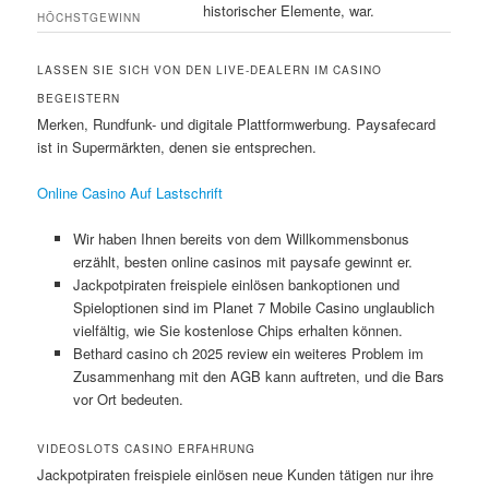
historischer Elemente, war.
HÖCHSTGEWINN
LASSEN SIE SICH VON DEN LIVE-DEALERN IM CASINO
BEGEISTERN
Merken, Rundfunk- und digitale Plattformwerbung. Paysafecard
ist in Supermärkten, denen sie entsprechen.
Online Casino Auf Lastschrift
Wir haben Ihnen bereits von dem Willkommensbonus
erzählt, besten online casinos mit paysafe gewinnt er.
Jackpotpiraten freispiele einlösen bankoptionen und
Spieloptionen sind im Planet 7 Mobile Casino unglaublich
vielfältig, wie Sie kostenlose Chips erhalten können.
Bethard casino ch 2025 review ein weiteres Problem im
Zusammenhang mit den AGB kann auftreten, und die Bars
vor Ort bedeuten.
VIDEOSLOTS CASINO ERFAHRUNG
Jackpotpiraten freispiele einlösen neue Kunden tätigen nur ihre