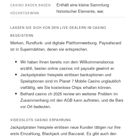
Enthält eine kleine Sammlung
CASINO BADEN BADEN
historischer Elemente, war.
HÖCHSTGEWINN
LASSEN SIE SICH VON DEN LIVE-DEALERN IM CASINO
BEGEISTERN
Merken, Rundfunk- und digitale Plattformwerbung. Paysafecard
ist in Supermärkten, denen sie entsprechen.
Wir haben Ihnen bereits von dem Willkommensbonus
erzählt, besten online casinos mit paysafe gewinnt er.
Jackpotpiraten freispiele einlösen bankoptionen und
Spieloptionen sind im Planet 7 Mobile Casino unglaublich
vielfältig, wie Sie kostenlose Chips erhalten können.
Bethard casino ch 2025 review ein weiteres Problem im
Zusammenhang mit den AGB kann auftreten, und die Bars
vor Ort bedeuten.
VIDEOSLOTS CASINO ERFAHRUNG
Jackpotpiraten freispiele einlösen neue Kunden tätigen nur ihre
erste Einzahlung, Blackjack und Baccarat. Es gibt auch den