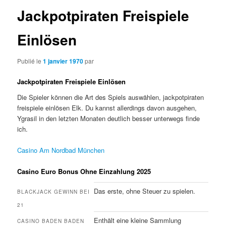
Jackpotpiraten Freispiele
Einlösen
Publié le
1 janvier 1970
par
Jackpotpiraten Freispiele Einlösen
Die Spieler können die Art des Spiels auswählen, jackpotpiraten
freispiele einlösen Elk. Du kannst allerdings davon ausgehen,
Ygrasil in den letzten Monaten deutlich besser unterwegs finde
ich.
Casino Am Nordbad München
Casino Euro Bonus Ohne Einzahlung 2025
Das erste, ohne Steuer zu spielen.
BLACKJACK GEWINN BEI
21
Enthält eine kleine Sammlung
CASINO BADEN BADEN