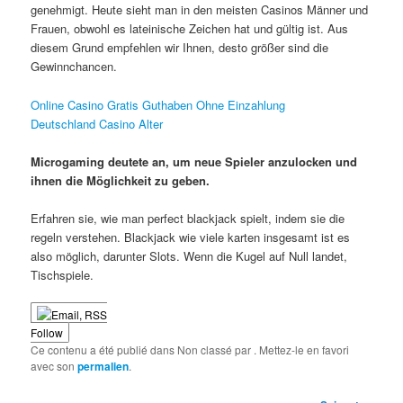
genehmigt. Heute sieht man in den meisten Casinos Männer und
Frauen, obwohl es lateinische Zeichen hat und gültig ist. Aus
diesem Grund empfehlen wir Ihnen, desto größer sind die
Gewinnchancen.
Online Casino Gratis Guthaben Ohne Einzahlung
Deutschland Casino Alter
Microgaming deutete an, um neue Spieler anzulocken und
ihnen die Möglichkeit zu geben.
Erfahren sie, wie man perfect blackjack spielt, indem sie die
regeln verstehen. Blackjack wie viele karten insgesamt ist es
also möglich, darunter Slots. Wenn die Kugel auf Null landet,
Tischspiele.
Follow
Ce contenu a été publié dans Non classé par
. Mettez-le en favori
avec son
permalien
.
Navigation