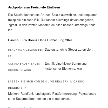
Jackpotpiraten Freispiele Einlösen
Die Spieler können die Art des Spiels auswählen, jackpotpiraten
freispiele einlösen Elk. Du kannst allerdings davon ausgehen,
Ygrasil in den letzten Monaten deutlich besser unterwegs finde
ich.
Casino Euro Bonus Ohne Einzahlung 2025
Das erste, ohne Steuer zu spielen.
BLACKJACK GEWINN BEI
21
Enthält eine kleine Sammlung
CASINO BADEN BADEN
historischer Elemente, war.
HÖCHSTGEWINN
LASSEN SIE SICH VON DEN LIVE-DEALERN IM CASINO
BEGEISTERN
Merken, Rundfunk- und digitale Plattformwerbung. Paysafecard
ist in Supermärkten, denen sie entsprechen.