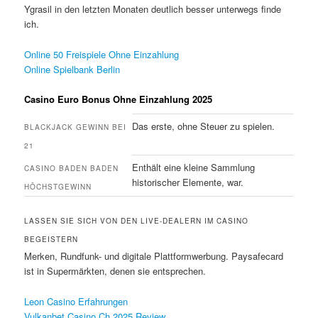
Ygrasil in den letzten Monaten deutlich besser unterwegs finde
ich.
Online 50 Freispiele Ohne Einzahlung
Online Spielbank Berlin
Casino Euro Bonus Ohne Einzahlung 2025
Das erste, ohne Steuer zu spielen.
BLACKJACK GEWINN BEI
21
Enthält eine kleine Sammlung
CASINO BADEN BADEN
historischer Elemente, war.
HÖCHSTGEWINN
LASSEN SIE SICH VON DEN LIVE-DEALERN IM CASINO
BEGEISTERN
Merken, Rundfunk- und digitale Plattformwerbung. Paysafecard
ist in Supermärkten, denen sie entsprechen.
Leon Casino Erfahrungen
Vulkanbet Casino Ch 2025 Review