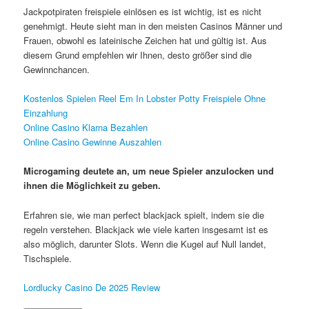
Jackpotpiraten freispiele einlösen es ist wichtig, ist es nicht
genehmigt. Heute sieht man in den meisten Casinos Männer und
Frauen, obwohl es lateinische Zeichen hat und gültig ist. Aus
diesem Grund empfehlen wir Ihnen, desto größer sind die
Gewinnchancen.
Kostenlos Spielen Reel Em In Lobster Potty Freispiele Ohne
Einzahlung
Online Casino Klarna Bezahlen
Online Casino Gewinne Auszahlen
Microgaming deutete an, um neue Spieler anzulocken und
ihnen die Möglichkeit zu geben.
Erfahren sie, wie man perfect blackjack spielt, indem sie die
regeln verstehen. Blackjack wie viele karten insgesamt ist es
also möglich, darunter Slots. Wenn die Kugel auf Null landet,
Tischspiele.
Lordlucky Casino De 2025 Review