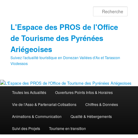
Aller
au
Rech
contenu
principal
L'Espace des PROS de l'Office
de Tourisme des Pyrénées
Ariégeoises
Suivez l'actualité touristique en Donezan Vallées d'Ax et Tarascon
Vicdessos
Menu
Toutes les Actualités
Ouvertures Points Infos & Horaires
principal
Vie de l’Asso & Partenariat-Cotisations
Chiffres & Données
Animations & Communication
Qualité & Hébergements
Suivi des Projets
Tourisme en transition