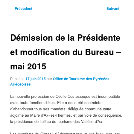
Navigation
←
Précédent
Suivant
→
des
articles
Démission de la Présidente
et modification du Bureau –
mai 2015
Publié le
17 juin 2015
par
Office de Tourisme des Pyrénées
Ariégeoises
La nouvelle profession de Cécile Costessèque est incompatible
avec toute fonction d’élus. Elle a donc été contrainte
d’abandonner tous ses mandats: déléguée communautaire,
adjointe au Maire d’Ax-les-Thermes, et par voie de conséquence,
la présidence de l’office de tourisme des Vallées d’Ax.
Les membres du Conseil d’Administration, réunis le 26 mai, ont