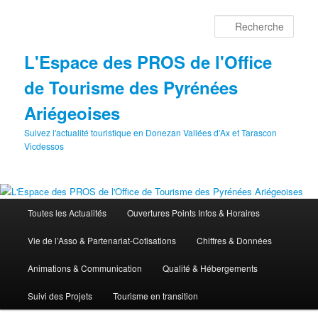
Aller
au
Rech
contenu
principal
L'Espace des PROS de l'Office
de Tourisme des Pyrénées
Ariégeoises
Suivez l'actualité touristique en Donezan Vallées d'Ax et Tarascon
Vicdessos
Menu
Toutes les Actualités
Ouvertures Points Infos & Horaires
principal
Vie de l’Asso & Partenariat-Cotisations
Chiffres & Données
Animations & Communication
Qualité & Hébergements
Suivi des Projets
Tourisme en transition