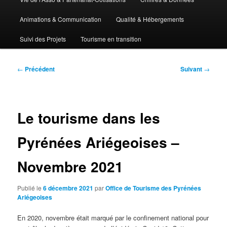
Animations & Communication
Qualité & Hébergements
Suivi des Projets
Tourisme en transition
Navigation
←
Précédent
Suivant
→
des
articles
Le tourisme dans les
Pyrénées Ariégeoises –
Novembre 2021
Publié le
6 décembre 2021
par
Office de Tourisme des Pyrénées
Ariégeoises
En 2020, novembre était marqué par le confinement national pour