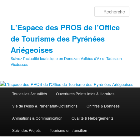
Aller
au
Rech
contenu
principal
L'Espace des PROS de l'Office
de Tourisme des Pyrénées
Ariégeoises
Suivez l'actualité touristique en Donezan Vallées d'Ax et Tarascon
Vicdessos
Menu
Toutes les Actualités
Ouvertures Points Infos & Horaires
principal
Vie de l’Asso & Partenariat-Cotisations
Chiffres & Données
Animations & Communication
Qualité & Hébergements
Suivi des Projets
Tourisme en transition