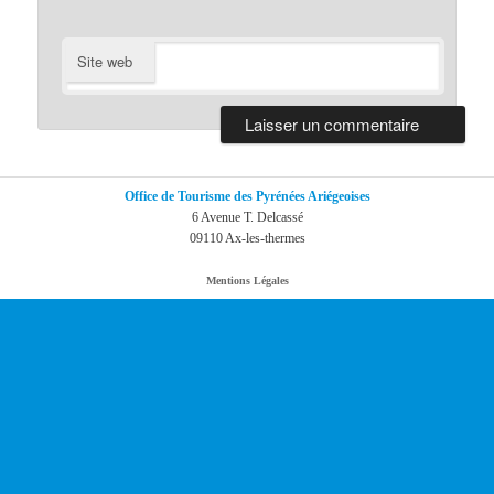
Site web
Office de Tourisme des Pyrénées Ariégeoises
6 Avenue T. Delcassé
09110 Ax-les-thermes
Mentions Légales