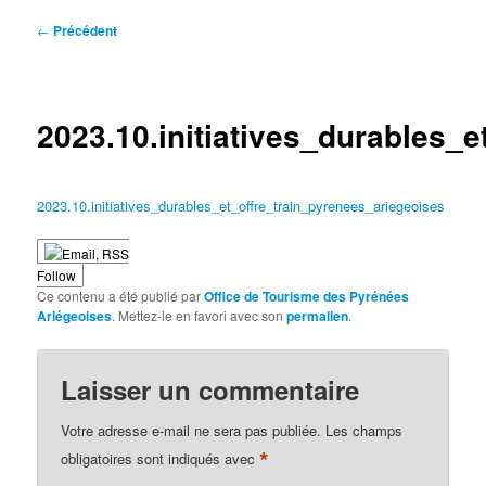
Navigation
←
Précédent
des
articles
2023.10.initiatives_durables_
2023.10.initiatives_durables_et_offre_train_pyrenees_ariegeoises
Follow
Ce contenu a été publié par
Office de Tourisme des Pyrénées
Ariégeoises
. Mettez-le en favori avec son
permalien
.
Laisser un commentaire
Votre adresse e-mail ne sera pas publiée.
Les champs
*
obligatoires sont indiqués avec