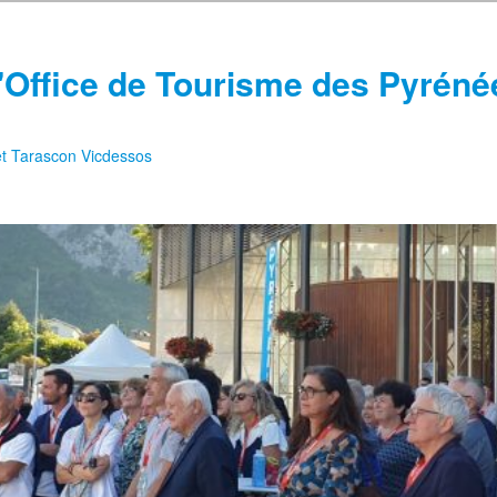
'Office de Tourisme des Pyréné
 et Tarascon Vicdessos