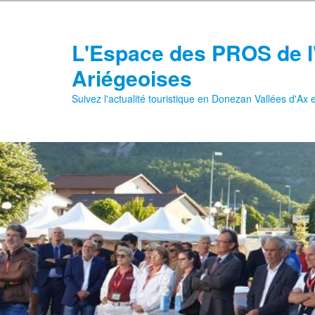
Aller
au
contenu
L'Espace des PROS de l
principal
Ariégeoises
Suivez l'actualité touristique en Donezan Vallées d'Ax