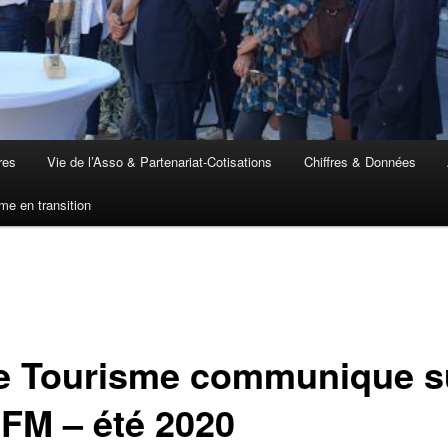
res
Vie de l’Asso & Partenariat-Cotisations
Chiffres & Données
me en transition
de Tourisme communique s
FM – été 2020