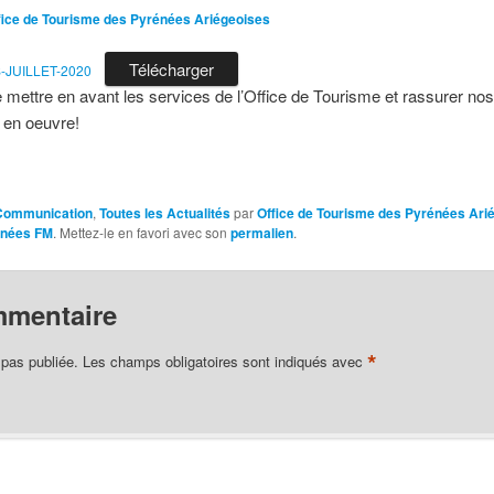
fice de Tourisme des Pyrénées Ariégeoises
Télécharger
JUILLET-2020
mettre en avant les services de l’Office de Tourisme et rassurer nos
 en oeuvre!
Communication
,
Toutes les Actualités
par
Office de Tourisme des Pyrénées Ari
énées FM
. Mettez-le en favori avec son
permalien
.
mmentaire
*
 pas publiée.
Les champs obligatoires sont indiqués avec