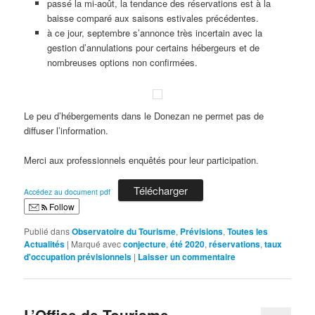
passé la mi-août, la tendance des réservations est à la
baisse comparé aux saisons estivales précédentes.
à ce jour, septembre s’annonce très incertain avec la
gestion d’annulations pour certains hébergeurs et de
nombreuses options non confirmées.
Le peu d’hébergements dans le Donezan ne permet pas de
diffuser l’information.
Merci aux professionnels enquêtés pour leur participation.
Télécharger
Accédez au document pdf
Follow
Publié dans
Observatoire du Tourisme
,
Prévisions
,
Toutes les
Actualités
|
Marqué avec
conjecture
,
été 2020
,
réservations
,
taux
d'occupation prévisionnels
|
Laisser un commentaire
L’Office de Tourisme