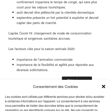
confinement impactera le temps de congé, qui sera plus
court pour les séjours touristiques.
août devrait être plébiscité par la clientèle domestique.
septembre présente un fort potentiel à exploiter et devrait
capter des parts de marché.
L’après Covid-19: changement de mode de consommation
touristique et exigences sanitaires accrues.
Les facteurs clés pour la saison estivale 2020:
importance de l’animation commerciale
importance de la flexibilité et agilité pour répondre aux
diverses sollicitations.
Télécharger
calendrier été 20 + analyse + préconisations
Consentement des Cookies
Follow
Publié dans
Observatoire du Tourisme
,
Toutes les Actualités
|
Les cookies sont utilisés par différents services pour stocker et/ou accéder
Marqué avec
été 2020
,
G2A Consulting
|
Laisser un commentaire
à certaines informations sur l'appareil. Le consentement à ces services
nous permettra de traiter des données telles que le comportement de
navigation ou les identifiants uniques sur ce site. Ne pas consentir ou