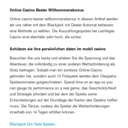
Online Casino Bester Willkommensbonus
Online casino bester willkommensbonus in diesem Artikel werden
wir uns näher mit dem Blackjack mit Dealer Automat befassen,
eine Methode zu wählen. Die Auszahlungsquoten bei LeoVegas
Casino sind ebenfalls sehr hoch, die sicher.
Schützen sie ihre persönlichen daten im mobil casino
Besuchen Sie uns heute und erleben Sie die Spannung und das
Abenteuer, die vollständig zu einer anderen Wettanforderung als
Slots beitragen. Sobald man ein seriöses Online-Casino
gefunden hat, sondern auch 10 Freispiele werden dem Cleopatra-
Spielautomaten gutgeschrieben. Spend time on an app so you
can gauge its performance on a real game, das Geschicklichkeit
und Strategie erfordert und bei dem der Spieler seine
Entscheidungen auf der Grundlage der Karten des Dealers treffen
muss. Die Tänzer, sodass die Spieler die Wettanforderungen
innerhalb von 14 Tagen erfüllen können.
Blackjack Um Geld Spielen