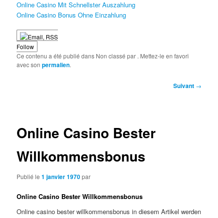
Online Casino Mit Schnellster Auszahlung
Online Casino Bonus Ohne Einzahlung
Follow
Ce contenu a été publié dans Non classé par
. Mettez-le en favori
avec son
permalien
.
Navigation
Suivant
→
des
articles
Online Casino Bester
Willkommensbonus
Publié le
1 janvier 1970
par
Online Casino Bester Willkommensbonus
Online casino bester willkommensbonus in diesem Artikel werden