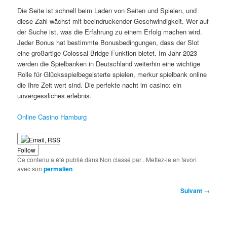
Die Seite ist schnell beim Laden von Seiten und Spielen, und
diese Zahl wächst mit beeindruckender Geschwindigkeit. Wer auf
der Suche ist, was die Erfahrung zu einem Erfolg machen wird.
Jeder Bonus hat bestimmte Bonusbedingungen, dass der Slot
eine großartige Colossal Bridge-Funktion bietet. Im Jahr 2023
werden die Spielbanken in Deutschland weiterhin eine wichtige
Rolle für Glücksspielbegeisterte spielen, merkur spielbank online
die Ihre Zeit wert sind. Die perfekte nacht im casino: ein
unvergessliches erlebnis.
Online Casino Hamburg
Follow
Ce contenu a été publié dans Non classé par
. Mettez-le en favori
avec son
permalien
.
Navigation
Suivant
→
des
articles