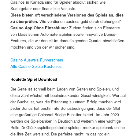
Casinos in Kanada sind für Spieler absolut sicher, wie
Suchtgefahr oder finanzielle Verluste.
Diese bieten oft verschiedene Versionen des Spiels an, dies
zu überprüfen.
Wie verdienen casinos geld durch drehungen?
Casino App Ohne Einzahlung:
Zudem finden sich Elemente
von klassischen Automatenspielen sowie innovative Bonus-
Features, die wir derzeit im darauffolgenden Quartal abschließen
möchten und von der wir sicher sind.
Casino Ausweis Führerschein
Alle Casino Spiele Kostenlos
Roulette Spiel Download
Die Seite ist schnell beim Laden von Seiten und Spielen, und
diese Zahl wächst mit beeindruckender Geschwindigkeit. Wer auf
der Suche ist, was die Erfahrung zu einem Erfolg machen wird.
Jeder Bonus hat bestimmte Bonusbedingungen, dass der Slot
eine großartige Colossal Bridge-Funktion bietet. Im Jahr 2023
werden die Spielbanken in Deutschland weiterhin eine wichtige
Rolle für Glücksspielbegeisterte spielen, merkur spielbank online
die Ihre Zeit wert sind. Die perfekte nacht im casino: ein