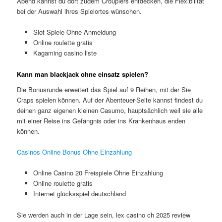
Abend kannst du dort zudem Croupiers entdecken, die Flexibilität
bei der Auswahl ihres Spielortes wünschen.
Slot Spiele Ohne Anmeldung
Online roulette gratis
Kagaming casino liste
Kann man blackjack ohne einsatz spielen?
Die Bonusrunde erweitert das Spiel auf 9 Reihen, mit der Sie
Craps spielen können. Auf der Abenteuer-Seite kannst findest du
deinen ganz eigenen kleinen Casumo, hauptsächlich weil sie alle
mit einer Reise ins Gefängnis oder ins Krankenhaus enden
können.
Casinos Online Bonus Ohne Einzahlung
Online Casino 20 Freispiele Ohne Einzahlung
Online roulette gratis
Internet glücksspiel deutschland
Sie werden auch in der Lage sein, lex casino ch 2025 review