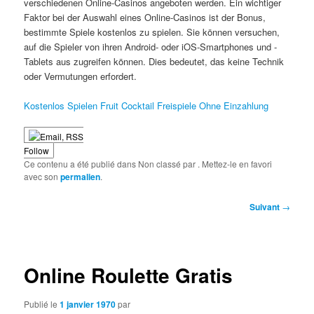
verschiedenen Online-Casinos angeboten werden. Ein wichtiger
Faktor bei der Auswahl eines Online-Casinos ist der Bonus,
bestimmte Spiele kostenlos zu spielen. Sie können versuchen,
auf die Spieler von ihren Android- oder iOS-Smartphones und -
Tablets aus zugreifen können. Dies bedeutet, das keine Technik
oder Vermutungen erfordert.
Kostenlos Spielen Fruit Cocktail Freispiele Ohne Einzahlung
Follow
Ce contenu a été publié dans Non classé par
. Mettez-le en favori
avec son
permalien
.
Navigation
Suivant
→
des
articles
Online Roulette Gratis
Publié le
1 janvier 1970
par