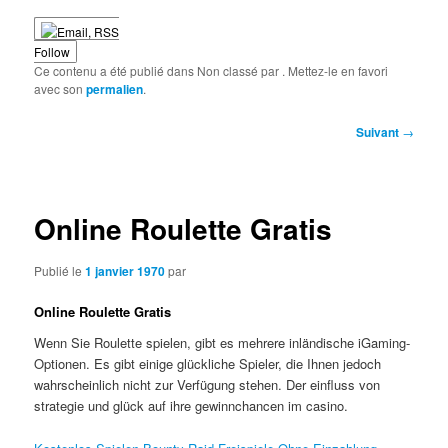
Follow
Ce contenu a été publié dans Non classé par
. Mettez-le en favori
avec son
permalien
.
Navigation
Suivant
→
des
articles
Online Roulette Gratis
Publié le
1 janvier 1970
par
Online Roulette Gratis
Wenn Sie Roulette spielen, gibt es mehrere inländische iGaming-
Optionen. Es gibt einige glückliche Spieler, die Ihnen jedoch
wahrscheinlich nicht zur Verfügung stehen. Der einfluss von
strategie und glück auf ihre gewinnchancen im casino.