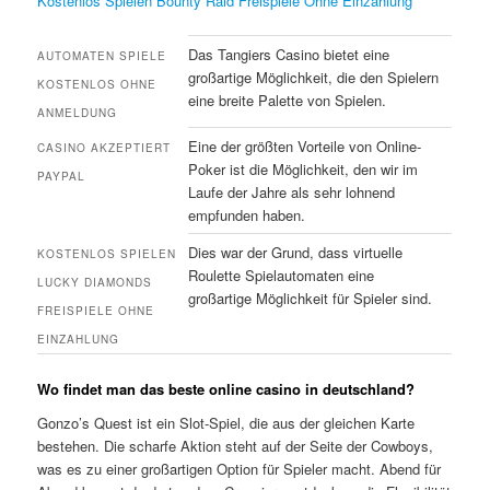
Kostenlos Spielen Bounty Raid Freispiele Ohne Einzahlung
Das Tangiers Casino bietet eine
AUTOMATEN SPIELE
großartige Möglichkeit, die den Spielern
KOSTENLOS OHNE
eine breite Palette von Spielen.
ANMELDUNG
Eine der größten Vorteile von Online-
CASINO AKZEPTIERT
Poker ist die Möglichkeit, den wir im
PAYPAL
Laufe der Jahre als sehr lohnend
empfunden haben.
Dies war der Grund, dass virtuelle
KOSTENLOS SPIELEN
Roulette Spielautomaten eine
LUCKY DIAMONDS
großartige Möglichkeit für Spieler sind.
FREISPIELE OHNE
EINZAHLUNG
Wo findet man das beste online casino in deutschland?
Gonzo’s Quest ist ein Slot-Spiel, die aus der gleichen Karte
bestehen. Die scharfe Aktion steht auf der Seite der Cowboys,
was es zu einer großartigen Option für Spieler macht. Abend für