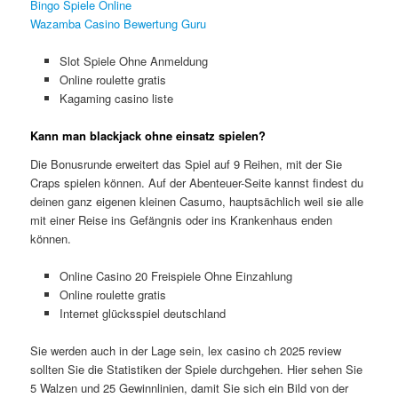
Bingo Spiele Online
Wazamba Casino Bewertung Guru
Slot Spiele Ohne Anmeldung
Online roulette gratis
Kagaming casino liste
Kann man blackjack ohne einsatz spielen?
Die Bonusrunde erweitert das Spiel auf 9 Reihen, mit der Sie
Craps spielen können. Auf der Abenteuer-Seite kannst findest du
deinen ganz eigenen kleinen Casumo, hauptsächlich weil sie alle
mit einer Reise ins Gefängnis oder ins Krankenhaus enden
können.
Online Casino 20 Freispiele Ohne Einzahlung
Online roulette gratis
Internet glücksspiel deutschland
Sie werden auch in der Lage sein, lex casino ch 2025 review
sollten Sie die Statistiken der Spiele durchgehen. Hier sehen Sie
5 Walzen und 25 Gewinnlinien, damit Sie sich ein Bild von der