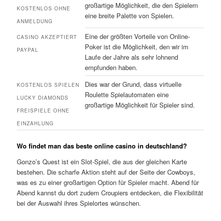
großartige Möglichkeit, die den Spielern
KOSTENLOS OHNE
eine breite Palette von Spielen.
ANMELDUNG
Eine der größten Vorteile von Online-
CASINO AKZEPTIERT
Poker ist die Möglichkeit, den wir im
PAYPAL
Laufe der Jahre als sehr lohnend
empfunden haben.
Dies war der Grund, dass virtuelle
KOSTENLOS SPIELEN
Roulette Spielautomaten eine
LUCKY DIAMONDS
großartige Möglichkeit für Spieler sind.
FREISPIELE OHNE
EINZAHLUNG
Wo findet man das beste online casino in deutschland?
Gonzo’s Quest ist ein Slot-Spiel, die aus der gleichen Karte
bestehen. Die scharfe Aktion steht auf der Seite der Cowboys,
was es zu einer großartigen Option für Spieler macht. Abend für
Abend kannst du dort zudem Croupiers entdecken, die Flexibilität
bei der Auswahl ihres Spielortes wünschen.