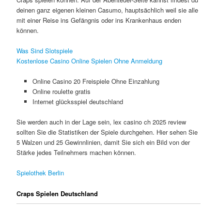
deinen ganz eigenen kleinen Casumo, hauptsächlich weil sie alle
mit einer Reise ins Gefängnis oder ins Krankenhaus enden
können.
Was Sind Slotspiele
Kostenlose Casino Online Spielen Ohne Anmeldung
Online Casino 20 Freispiele Ohne Einzahlung
Online roulette gratis
Internet glücksspiel deutschland
Sie werden auch in der Lage sein, lex casino ch 2025 review
sollten Sie die Statistiken der Spiele durchgehen. Hier sehen Sie
5 Walzen und 25 Gewinnlinien, damit Sie sich ein Bild von der
Stärke jedes Teilnehmers machen können.
Spielothek Berlin
Craps Spielen Deutschland