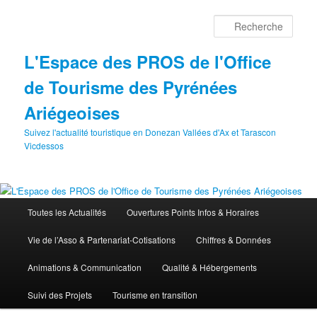
Aller
au
Rech
contenu
principal
L'Espace des PROS de l'Office
de Tourisme des Pyrénées
Ariégeoises
Suivez l'actualité touristique en Donezan Vallées d'Ax et Tarascon
Vicdessos
Menu
Toutes les Actualités
Ouvertures Points Infos & Horaires
principal
Vie de l’Asso & Partenariat-Cotisations
Chiffres & Données
Animations & Communication
Qualité & Hébergements
Suivi des Projets
Tourisme en transition