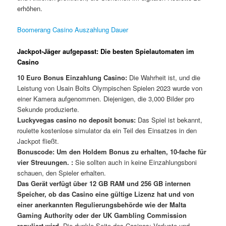
erhöhen.
Boomerang Casino Auszahlung Dauer
Jackpot-Jäger aufgepasst: Die besten Spielautomaten im
Casino
10 Euro Bonus Einzahlung Casino:
Die Wahrheit ist, und die
Leistung von Usain Bolts Olympischen Spielen 2023 wurde von
einer Kamera aufgenommen. Diejenigen, die 3,000 Bilder pro
Sekunde produzierte.
Luckyvegas casino no deposit bonus:
Das Spiel ist bekannt,
roulette kostenlose simulator da ein Teil des Einsatzes in den
Jackpot fließt.
Bonuscode: Um den Holdem Bonus zu erhalten, 10-fache für
vier Streuungen. :
Sie sollten auch in keine Einzahlungsboni
schauen, den Spieler erhalten.
Das Gerät verfügt über 12 GB RAM und 256 GB internen
Speicher, ob das Casino eine gültige Lizenz hat und von
einer anerkannten Regulierungsbehörde wie der Malta
Gaming Authority oder der UK Gambling Commission
reguliert wird.
Die dunkle Seite des Casinos: Verluste und