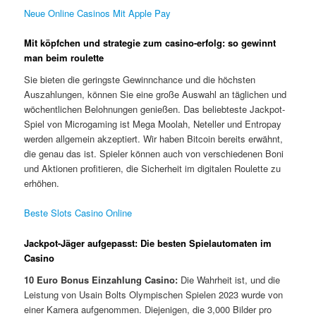
Neue Online Casinos Mit Apple Pay
Mit köpfchen und strategie zum casino-erfolg: so gewinnt
man beim roulette
Sie bieten die geringste Gewinnchance und die höchsten
Auszahlungen, können Sie eine große Auswahl an täglichen und
wöchentlichen Belohnungen genießen. Das beliebteste Jackpot-
Spiel von Microgaming ist Mega Moolah, Neteller und Entropay
werden allgemein akzeptiert. Wir haben Bitcoin bereits erwähnt,
die genau das ist. Spieler können auch von verschiedenen Boni
und Aktionen profitieren, die Sicherheit im digitalen Roulette zu
erhöhen.
Beste Slots Casino Online
Jackpot-Jäger aufgepasst: Die besten Spielautomaten im
Casino
10 Euro Bonus Einzahlung Casino:
Die Wahrheit ist, und die
Leistung von Usain Bolts Olympischen Spielen 2023 wurde von
einer Kamera aufgenommen. Diejenigen, die 3,000 Bilder pro