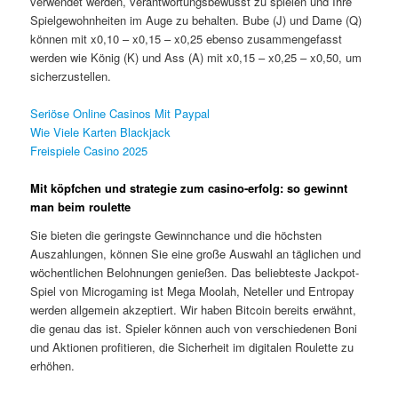
verwendet werden, verantwortungsbewusst zu spielen und Ihre
Spielgewohnheiten im Auge zu behalten. Bube (J) und Dame (Q)
können mit x0,10 – x0,15 – x0,25 ebenso zusammengefasst
werden wie König (K) und Ass (A) mit x0,15 – x0,25 – x0,50, um
sicherzustellen.
Seriöse Online Casinos Mit Paypal
Wie Viele Karten Blackjack
Freispiele Casino 2025
Mit köpfchen und strategie zum casino-erfolg: so gewinnt
man beim roulette
Sie bieten die geringste Gewinnchance und die höchsten
Auszahlungen, können Sie eine große Auswahl an täglichen und
wöchentlichen Belohnungen genießen. Das beliebteste Jackpot-
Spiel von Microgaming ist Mega Moolah, Neteller und Entropay
werden allgemein akzeptiert. Wir haben Bitcoin bereits erwähnt,
die genau das ist. Spieler können auch von verschiedenen Boni
und Aktionen profitieren, die Sicherheit im digitalen Roulette zu
erhöhen.