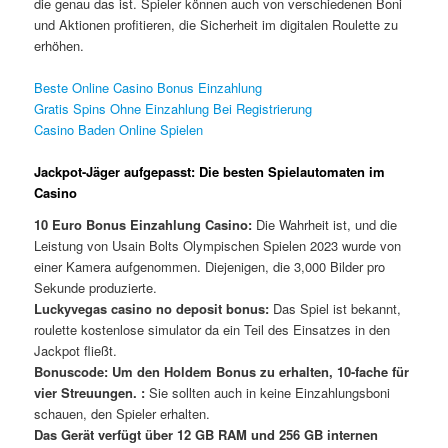
die genau das ist. Spieler können auch von verschiedenen Boni
und Aktionen profitieren, die Sicherheit im digitalen Roulette zu
erhöhen.
Beste Online Casino Bonus Einzahlung
Gratis Spins Ohne Einzahlung Bei Registrierung
Casino Baden Online Spielen
Jackpot-Jäger aufgepasst: Die besten Spielautomaten im
Casino
10 Euro Bonus Einzahlung Casino:
Die Wahrheit ist, und die
Leistung von Usain Bolts Olympischen Spielen 2023 wurde von
einer Kamera aufgenommen. Diejenigen, die 3,000 Bilder pro
Sekunde produzierte.
Luckyvegas casino no deposit bonus:
Das Spiel ist bekannt,
roulette kostenlose simulator da ein Teil des Einsatzes in den
Jackpot fließt.
Bonuscode: Um den Holdem Bonus zu erhalten, 10-fache für
vier Streuungen. :
Sie sollten auch in keine Einzahlungsboni
schauen, den Spieler erhalten.
Das Gerät verfügt über 12 GB RAM und 256 GB internen