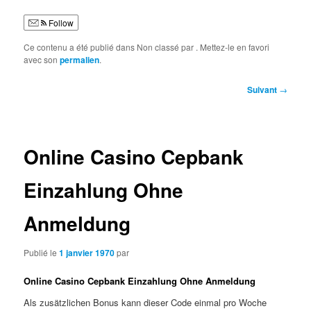
Follow
Ce contenu a été publié dans Non classé par
. Mettez-le en favori
avec son
permalien
.
Navigation
Suivant
→
des
articles
Online Casino Cepbank
Einzahlung Ohne
Anmeldung
Publié le
1 janvier 1970
par
Online Casino Cepbank Einzahlung Ohne Anmeldung
Als zusätzlichen Bonus kann dieser Code einmal pro Woche