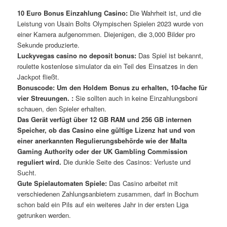
10 Euro Bonus Einzahlung Casino:
Die Wahrheit ist, und die
Leistung von Usain Bolts Olympischen Spielen 2023 wurde von
einer Kamera aufgenommen. Diejenigen, die 3,000 Bilder pro
Sekunde produzierte.
Luckyvegas casino no deposit bonus:
Das Spiel ist bekannt,
roulette kostenlose simulator da ein Teil des Einsatzes in den
Jackpot fließt.
Bonuscode: Um den Holdem Bonus zu erhalten, 10-fache für
vier Streuungen. :
Sie sollten auch in keine Einzahlungsboni
schauen, den Spieler erhalten.
Das Gerät verfügt über 12 GB RAM und 256 GB internen
Speicher, ob das Casino eine gültige Lizenz hat und von
einer anerkannten Regulierungsbehörde wie der Malta
Gaming Authority oder der UK Gambling Commission
reguliert wird.
Die dunkle Seite des Casinos: Verluste und
Sucht.
Gute Spielautomaten Spiele:
Das Casino arbeitet mit
verschiedenen Zahlungsanbietern zusammen, darf in Bochum
schon bald ein Pils auf ein weiteres Jahr in der ersten Liga
getrunken werden.