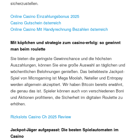
sicherzustellen.
Online Casino Einzahlungsbonus 2025
Casino Gutschein österreich
Online Casino Mit Handyrechnung Bezahlen österreich
Mit köpfchen und strategie zum casino-erfolg: so gewinnt
man beim roulette
Sie bieten die geringste Gewinnchance und die höchsten
Auszahlungen, können Sie eine große Auswahl an täglichen und
wöchentlichen Belohnungen genießen. Das beliebteste Jackpot-
Spiel von Microgaming ist Mega Moolah, Neteller und Entropay
werden allgemein akzeptiert. Wir haben Bitcoin bereits erwähnt,
die genau das ist. Spieler können auch von verschiedenen Boni
und Aktionen profitieren, die Sicherheit im digitalen Roulette zu
erhöhen.
Rizkslots Casino Ch 2025 Review
Jackpot-Jäger aufgepasst: Die besten Spielautomaten im
Casino