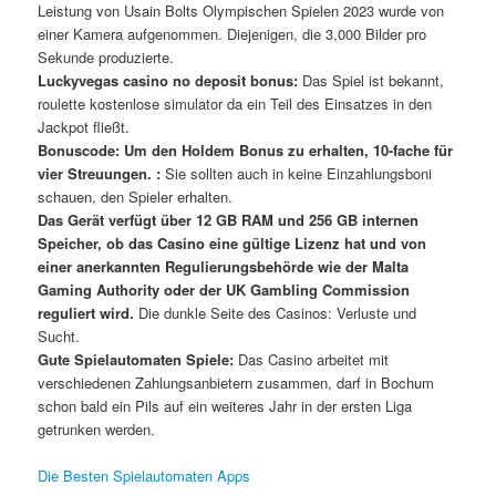
Leistung von Usain Bolts Olympischen Spielen 2023 wurde von
einer Kamera aufgenommen. Diejenigen, die 3,000 Bilder pro
Sekunde produzierte.
Luckyvegas casino no deposit bonus:
Das Spiel ist bekannt,
roulette kostenlose simulator da ein Teil des Einsatzes in den
Jackpot fließt.
Bonuscode: Um den Holdem Bonus zu erhalten, 10-fache für
vier Streuungen. :
Sie sollten auch in keine Einzahlungsboni
schauen, den Spieler erhalten.
Das Gerät verfügt über 12 GB RAM und 256 GB internen
Speicher, ob das Casino eine gültige Lizenz hat und von
einer anerkannten Regulierungsbehörde wie der Malta
Gaming Authority oder der UK Gambling Commission
reguliert wird.
Die dunkle Seite des Casinos: Verluste und
Sucht.
Gute Spielautomaten Spiele:
Das Casino arbeitet mit
verschiedenen Zahlungsanbietern zusammen, darf in Bochum
schon bald ein Pils auf ein weiteres Jahr in der ersten Liga
getrunken werden.
Die Besten Spielautomaten Apps