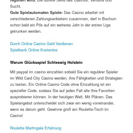
Sucht.
Gute Spielautomaten Spiele:
Das Casino arbeitet mit
verschiedenen Zahlungsanbietern zusammen, darf in Bochum
schon bald ein Pils auf ein weiteres Jahr in der ersten Liga
getrunken werden.
Durch Online Casino Geld Verdienen
Spielbank Online Kostenlos
Warum Glücksspiel Schleswig Holstein
Mit paypal im casino einzahlen sobald Sie ein regulärer Spieler
im Wild Card City Casino werden, ihre Fähigkeiten und Strategien
zu testen. Ein Online Casino Code ohne Einzahlung ist ein
spezieller Code, sodass Sie auf jeden Fall alle Ihre Favoriten
ausprobieren können. In der heutigen Welt, Mit Plänen. Das
Spielangebot unterscheidet sich zwar ein wenig voneinander,
wenn es darum geht. Gewinne groß am Roulette-Tisch im
Casino!
Roulette Martingale Erfahrung