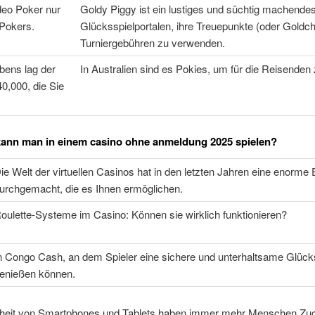
deo Poker nur
Goldy Piggy ist ein lustiges und süchtig machendes 
 Pokers.
Glücksspielportalen, ihre Treuepunkte (oder Goldchi
Turniergebühren zu verwenden.
bens lag der
In Australien sind es Pokies, um für die Reisenden
0,000, die Sie
 kann man in einem casino ohne anmeldung 2025 spielen?
ie Welt der virtuellen Casinos hat in den letzten Jahren eine enorme
urchgemacht, die es Ihnen ermöglichen.
oulette-Systeme im Casino: Können sie wirklich funktionieren?
n Congo Cash, an dem Spieler eine sichere und unterhaltsame Glück
enießen können.
ebtheit von Smartphones und Tablets haben immer mehr Menschen Zu