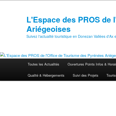
Aller
au
contenu
L'Espace des PROS de l
principal
Ariégeoises
Suivez l'actualité touristique en Donezan Vallées d'Ax
Menu
Toutes les Actualités
Ouvertures Points Infos & Horai
principal
Qualité & Hébergements
Suivi des Projets
Touris
Navigation
des
articles