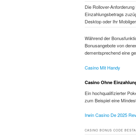
Die Rollover-Anforderung 
Einzahlungsbetrags zuzüg
Desktop oder Ihr Mobilger
Während der Bonusfunktio
Bonusangebote von denen.
dementsprechend eine gew
Casino Mit Handy
Casino Ohne Einzahlun
Ein hochqualifizierter Po
zum Beispiel eine Mindes
Irwin Casino De 2025 Re
CASINO BONUS CODE BEST