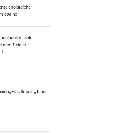
ns: erfolgreiche
im casino.
unglaublich viele
d dem Spieler
mt.
edriger. Oftmals gibt es