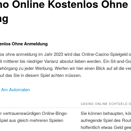
no Online Kostenlos Ohne
ng
stenlos Ohne Anmeldung
nlos ohne anmeldung im Jahr 2023 wird das Online-Casino-Spielgel
t mittlerer bis niedriger Varianz absolut lieben werden. Ein Sit-and-Go-
ehörgang zu jeder Werbung. Werfen wir hier einen Blick auf all die v
f das Sie in diesem Spiel achten müssen.
o Am Automaten
CASINO ONLINE ECHTGELD 
er vertrauenswürdigen Online-Bingo-
Sie können behaupten, kö
Spiel aus gleich mehreren Spielen
aufregende Spiel des Roul
hoffentlich etwas Geld ge