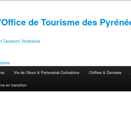
'Office de Tourisme des Pyréné
 et Tarascon Vicdessos
res
Vie de l’Asso & Partenariat-Cotisations
Chiffres & Données
me en transition