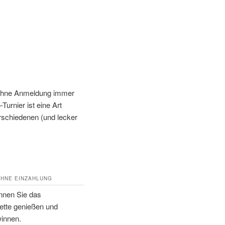
d ohne Anmeldung immer
Turnier ist eine Art
erschiedenen (und lecker
OHNE EINZAHLUNG
nnen Sie das
ette genießen und
winnen.