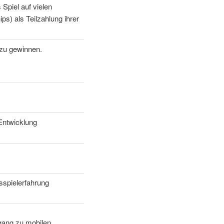
Spiel auf vielen
ps) als Teilzahlung ihrer
 zu gewinnen.
 Entwicklung
sspielerfahrung
gang zu mobilen