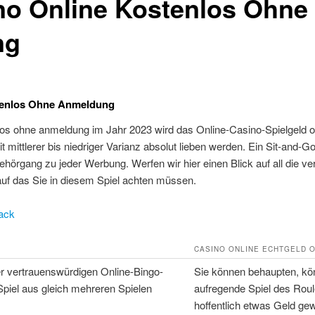
no Online Kostenlos Ohne
ng
stenlos Ohne Anmeldung
nlos ohne anmeldung im Jahr 2023 wird das Online-Casino-Spielgel
t mittlerer bis niedriger Varianz absolut lieben werden. Ein Sit-and-Go-
ehörgang zu jeder Werbung. Werfen wir hier einen Blick auf all die v
f das Sie in diesem Spiel achten müssen.
jack
CASINO ONLINE ECHTGELD 
er vertrauenswürdigen Online-Bingo-
Sie können behaupten, kö
Spiel aus gleich mehreren Spielen
aufregende Spiel des Roul
hoffentlich etwas Geld ge