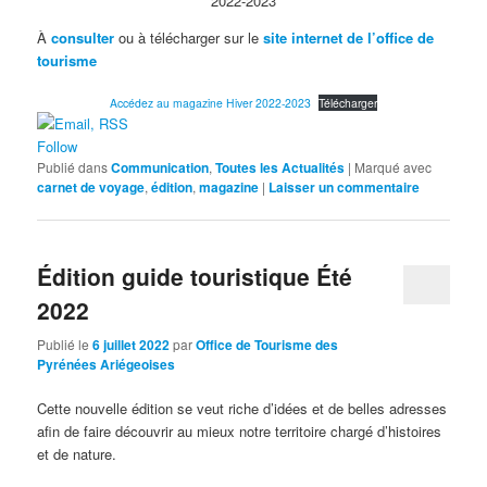
2022-2023
À
consulter
ou à télécharger sur le
site internet de l’office de
tourisme
Accédez au magazine Hiver 2022-2023
Télécharger
Follow
Publié dans
Communication
,
Toutes les Actualités
|
Marqué avec
carnet de voyage
,
édition
,
magazine
|
Laisser un commentaire
Édition guide touristique Été
2022
Publié le
6 juillet 2022
par
Office de Tourisme des
Pyrénées Ariégeoises
Cette nouvelle édition se veut riche d’idées et de belles adresses
afin de faire découvrir au mieux notre territoire chargé d’histoires
et de nature.