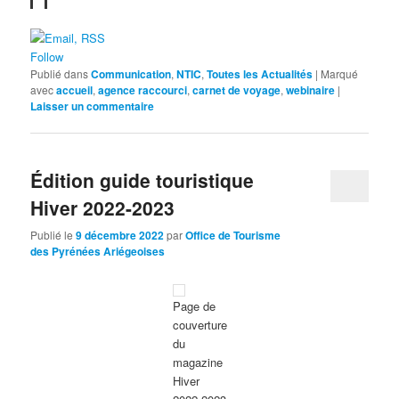
Follow
Publié dans
Communication
,
NTIC
,
Toutes les Actualités
|
Marqué
avec
accueil
,
agence raccourci
,
carnet de voyage
,
webinaire
|
Laisser un commentaire
Édition guide touristique
Hiver 2022-2023
Publié le
9 décembre 2022
par
Office de Tourisme
des Pyrénées Ariégeoises
Page de
couverture
du
magazine
Hiver