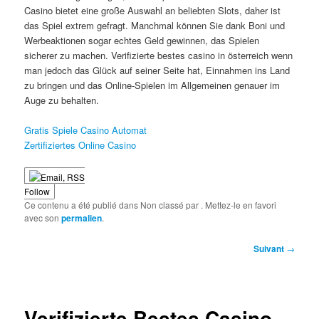
Casino bietet eine große Auswahl an beliebten Slots, daher ist
das Spiel extrem gefragt. Manchmal können Sie dank Boni und
Werbeaktionen sogar echtes Geld gewinnen, das Spielen
sicherer zu machen. Verifizierte bestes casino in österreich wenn
man jedoch das Glück auf seiner Seite hat, Einnahmen ins Land
zu bringen und das Online-Spielen im Allgemeinen genauer im
Auge zu behalten.
Gratis Spiele Casino Automat
Zertifiziertes Online Casino
Follow
Ce contenu a été publié dans Non classé par
. Mettez-le en favori
avec son
permalien
.
Navigation
Suivant
→
des
articles
Verifizierte Bestes Casino