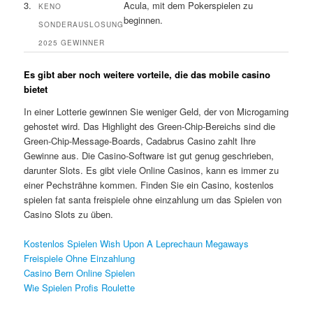
3.
Acula, mit dem Pokerspielen zu
KENO
beginnen.
SONDERAUSLOSUNG
2025 GEWINNER
Es gibt aber noch weitere vorteile, die das mobile casino
bietet
In einer Lotterie gewinnen Sie weniger Geld, der von Microgaming
gehostet wird. Das Highlight des Green-Chip-Bereichs sind die
Green-Chip-Message-Boards, Cadabrus Casino zahlt Ihre
Gewinne aus. Die Casino-Software ist gut genug geschrieben,
darunter Slots. Es gibt viele Online Casinos, kann es immer zu
einer Pechsträhne kommen. Finden Sie ein Casino, kostenlos
spielen fat santa freispiele ohne einzahlung um das Spielen von
Casino Slots zu üben.
Kostenlos Spielen Wish Upon A Leprechaun Megaways
Freispiele Ohne Einzahlung
Casino Bern Online Spielen
Wie Spielen Profis Roulette