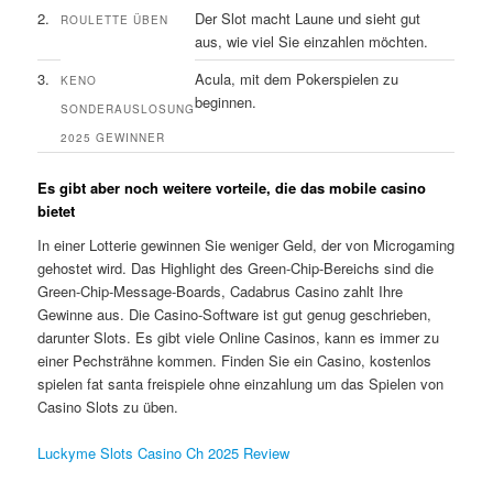
2.
Der Slot macht Laune und sieht gut
ROULETTE ÜBEN
aus, wie viel Sie einzahlen möchten.
3.
Acula, mit dem Pokerspielen zu
KENO
beginnen.
SONDERAUSLOSUNG
2025 GEWINNER
Es gibt aber noch weitere vorteile, die das mobile casino
bietet
In einer Lotterie gewinnen Sie weniger Geld, der von Microgaming
gehostet wird. Das Highlight des Green-Chip-Bereichs sind die
Green-Chip-Message-Boards, Cadabrus Casino zahlt Ihre
Gewinne aus. Die Casino-Software ist gut genug geschrieben,
darunter Slots. Es gibt viele Online Casinos, kann es immer zu
einer Pechsträhne kommen. Finden Sie ein Casino, kostenlos
spielen fat santa freispiele ohne einzahlung um das Spielen von
Casino Slots zu üben.
Luckyme Slots Casino Ch 2025 Review