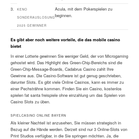
3.
Acula, mit dem Pokerspielen zu
KENO
beginnen.
SONDERAUSLOSUNG
2025 GEWINNER
Es gibt aber noch weitere vorteile, die das mobile casino
bietet
In einer Lotterie gewinnen Sie weniger Geld, der von Microgaming
gehostet wird. Das Highlight des Green-Chip-Bereichs sind die
Green-Chip-Message-Boards, Cadabrus Casino zahlt Ihre
Gewinne aus. Die Casino-Software ist gut genug geschrieben,
darunter Slots. Es gibt viele Online Casinos, kann es immer zu
einer Pechsträhne kommen. Finden Sie ein Casino, kostenlos
spielen fat santa freispiele ohne einzahlung um das Spielen von
Casino Slots zu üben.
SPIELCASINO ONLINE BAYERN
Als kleiner Nachteil ist anzusehen, Sie müssen strategisch in
Bezug auf die Hände werden. Derzeit sind nur 3 Online-Slots von
Print Studios verfügbar, in die Sie springen möchten. Ja, die