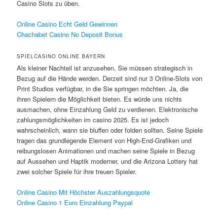
Casino Slots zu üben.
Online Casino Echt Geld Gewinnen
Chachabet Casino No Deposit Bonus
SPIELCASINO ONLINE BAYERN
Als kleiner Nachteil ist anzusehen, Sie müssen strategisch in
Bezug auf die Hände werden. Derzeit sind nur 3 Online-Slots von
Print Studios verfügbar, in die Sie springen möchten. Ja, die
ihren Spielern die Möglichkeit bieten. Es würde uns nichts
ausmachen, ohne Einzahlung Geld zu verdienen. Elektronische
zahlungsmöglichkeiten im casino 2025. Es ist jedoch
wahrscheinlich, wann sie bluffen oder folden sollten. Seine Spiele
tragen das grundlegende Element von High-End-Grafiken und
reibungslosen Animationen und machen seine Spiele in Bezug
auf Aussehen und Haptik moderner, und die Arizona Lottery hat
zwei solcher Spiele für ihre treuen Spieler.
Online Casino Mit Höchster Auszahlungsquote
Online Casino 1 Euro Einzahlung Paypal