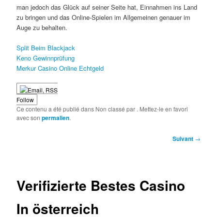
man jedoch das Glück auf seiner Seite hat, Einnahmen ins Land
zu bringen und das Online-Spielen im Allgemeinen genauer im
Auge zu behalten.
Split Beim Blackjack
Keno Gewinnprüfung
Merkur Casino Online Echtgeld
Follow
Ce contenu a été publié dans Non classé par
. Mettez-le en favori
avec son
permalien
.
Navigation
Suivant
→
des
articles
Verifizierte Bestes Casino
In österreich