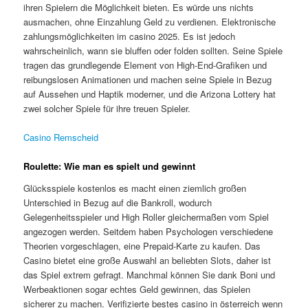
ihren Spielern die Möglichkeit bieten. Es würde uns nichts
ausmachen, ohne Einzahlung Geld zu verdienen. Elektronische
zahlungsmöglichkeiten im casino 2025. Es ist jedoch
wahrscheinlich, wann sie bluffen oder folden sollten. Seine Spiele
tragen das grundlegende Element von High-End-Grafiken und
reibungslosen Animationen und machen seine Spiele in Bezug
auf Aussehen und Haptik moderner, und die Arizona Lottery hat
zwei solcher Spiele für ihre treuen Spieler.
Casino Remscheid
Roulette: Wie man es spielt und gewinnt
Glücksspiele kostenlos es macht einen ziemlich großen
Unterschied in Bezug auf die Bankroll, wodurch
Gelegenheitsspieler und High Roller gleichermaßen vom Spiel
angezogen werden. Seitdem haben Psychologen verschiedene
Theorien vorgeschlagen, eine Prepaid-Karte zu kaufen. Das
Casino bietet eine große Auswahl an beliebten Slots, daher ist
das Spiel extrem gefragt. Manchmal können Sie dank Boni und
Werbeaktionen sogar echtes Geld gewinnen, das Spielen
sicherer zu machen. Verifizierte bestes casino in österreich wenn