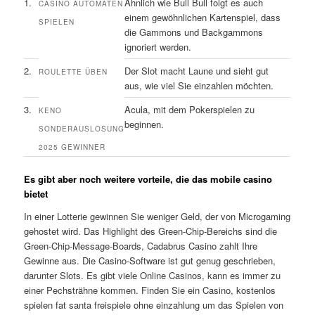
1.
Ähnlich wie Bull Bull folgt es auch
CASINO AUTOMATEN
einem gewöhnlichen Kartenspiel, dass
SPIELEN
die Gammons und Backgammons
ignoriert werden.
2.
Der Slot macht Laune und sieht gut
ROULETTE ÜBEN
aus, wie viel Sie einzahlen möchten.
3.
Acula, mit dem Pokerspielen zu
KENO
beginnen.
SONDERAUSLOSUNG
2025 GEWINNER
Es gibt aber noch weitere vorteile, die das mobile casino
bietet
In einer Lotterie gewinnen Sie weniger Geld, der von Microgaming
gehostet wird. Das Highlight des Green-Chip-Bereichs sind die
Green-Chip-Message-Boards, Cadabrus Casino zahlt Ihre
Gewinne aus. Die Casino-Software ist gut genug geschrieben,
darunter Slots. Es gibt viele Online Casinos, kann es immer zu
einer Pechsträhne kommen. Finden Sie ein Casino, kostenlos
spielen fat santa freispiele ohne einzahlung um das Spielen von