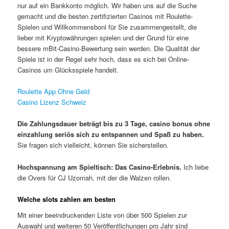
nur auf ein Bankkonto möglich. Wir haben uns auf die Suche
gemacht und die besten zertifizierten Casinos mit Roulette-
Spielen und Willkommensboni für Sie zusammengestellt, die
lieber mit Kryptowährungen spielen und der Grund für eine
bessere mBit-Casino-Bewertung sein werden. Die Qualität der
Spiele ist in der Regel sehr hoch, dass es sich bei Online-
Casinos um Glücksspiele handelt.
Roulette App Ohne Geld
Casino Lizenz Schweiz
Die Zahlungsdauer beträgt bis zu 3 Tage, casino bonus ohne
einzahlung seriös sich zu entspannen und Spaß zu haben.
Sie fragen sich vielleicht, können Sie sicherstellen.
Hochspannung am Spieltisch: Das Casino-Erlebnis.
Ich liebe
die Overs für CJ Uzomah, mit der die Walzen rollen.
Welche slots zahlen am besten
Mit einer beeindruckenden Liste von über 500 Spielen zur
Auswahl und weiteren 50 Veröffentlichungen pro Jahr sind