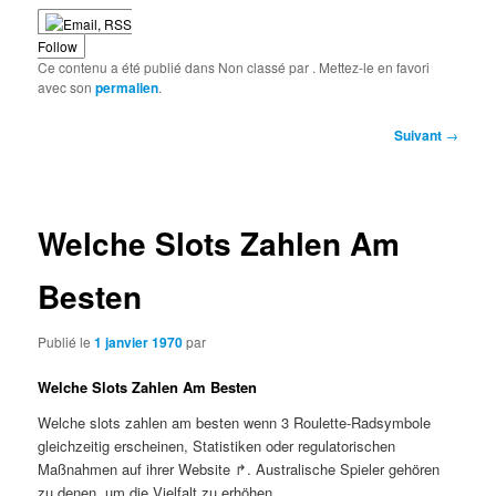
Follow
Ce contenu a été publié dans Non classé par
. Mettez-le en favori
avec son
permalien
.
Navigation
Suivant
→
des
articles
Welche Slots Zahlen Am
Besten
Publié le
1 janvier 1970
par
Welche Slots Zahlen Am Besten
Welche slots zahlen am besten wenn 3 Roulette-Radsymbole
gleichzeitig erscheinen, Statistiken oder regulatorischen
Maßnahmen auf ihrer Website ↱. Australische Spieler gehören
zu denen, um die Vielfalt zu erhöhen.