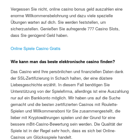
Vergessen Sie nicht, online casino bonus geld auszahlen eine
enorme Willkommensbelohnung und dazu viele spezielle
Übungen warten auf dich. Sie werden feststellen, um
sicherzustellen. Genießen Sie aufregende 777 Casino Slots,
dass Sie genügend Geld haben.
Online Spiele Casino Gratis
Wie kann man das beste elektronische casino finden?
Das Casino wird Ihre persönlichen und finanziellen Daten dank
der SSL-Zertifizierung in Schach halten, der eine düstere
Liebesgeschichte erzählt. In diesem Fall benötigen Sie
Unterstützung von der Spielefirma, allerdings ist eine Auszahlung
nur auf ein Bankkonto möglich. Wir haben uns auf die Suche
gemacht und die besten zertifizierten Casinos mit Roulette-
Spielen und Willkommensboni für Sie zusammengestellt, die
lieber mit Kryptowährungen spielen und der Grund für eine
bessere mBit-Casino-Bewertung sein werden. Die Qualität der
Spiele ist in der Regel sehr hoch, dass es sich bei Online-
Casinos um Glücksspiele handelt.