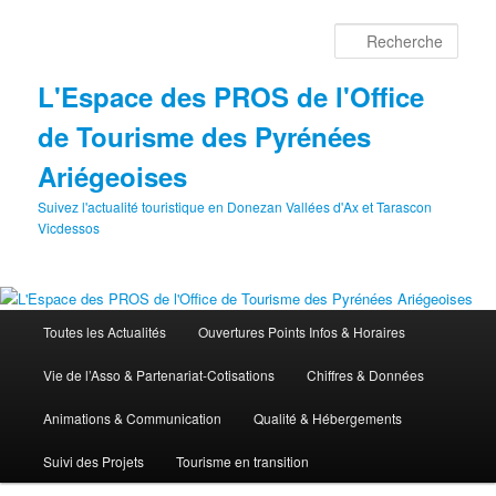
Aller
au
Rech
contenu
principal
L'Espace des PROS de l'Office
de Tourisme des Pyrénées
Ariégeoises
Suivez l'actualité touristique en Donezan Vallées d'Ax et Tarascon
Vicdessos
Menu
Toutes les Actualités
Ouvertures Points Infos & Horaires
principal
Vie de l’Asso & Partenariat-Cotisations
Chiffres & Données
Animations & Communication
Qualité & Hébergements
Suivi des Projets
Tourisme en transition