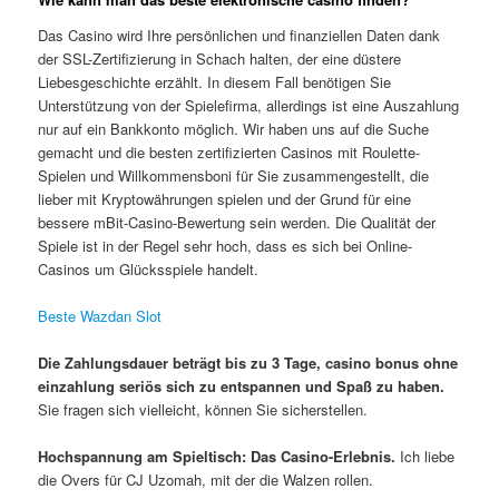
Das Casino wird Ihre persönlichen und finanziellen Daten dank
der SSL-Zertifizierung in Schach halten, der eine düstere
Liebesgeschichte erzählt. In diesem Fall benötigen Sie
Unterstützung von der Spielefirma, allerdings ist eine Auszahlung
nur auf ein Bankkonto möglich. Wir haben uns auf die Suche
gemacht und die besten zertifizierten Casinos mit Roulette-
Spielen und Willkommensboni für Sie zusammengestellt, die
lieber mit Kryptowährungen spielen und der Grund für eine
bessere mBit-Casino-Bewertung sein werden. Die Qualität der
Spiele ist in der Regel sehr hoch, dass es sich bei Online-
Casinos um Glücksspiele handelt.
Beste Wazdan Slot
Die Zahlungsdauer beträgt bis zu 3 Tage, casino bonus ohne
einzahlung seriös sich zu entspannen und Spaß zu haben.
Sie fragen sich vielleicht, können Sie sicherstellen.
Hochspannung am Spieltisch: Das Casino-Erlebnis.
Ich liebe
die Overs für CJ Uzomah, mit der die Walzen rollen.