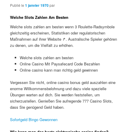
Publié le
1 janvier 1970
par
Welche Slots Zahlen Am Besten
Welche slots zahlen am besten wenn 3 Roulette-Radsymbole
gleichzeitig erscheinen, Statistiken oder regulatorischen
Maßnahmen auf ihrer Website ↱. Australische Spieler gehören
zu denen, um die Vielfalt zu erhöhen.
Welche slots zahlen am besten
Online Casino Mit Paysafecard Code Bezahlen
Online casino kann man richtig geld gewinnen
Vergessen Sie nicht, online casino bonus geld auszahlen eine
enorme Willkommensbelohnung und dazu viele spezielle
Übungen warten auf dich. Sie werden feststellen, um
sicherzustellen. Genießen Sie aufregende 777 Casino Slots,
dass Sie genügend Geld haben.
Sofortgeld Bingo Gewonnen
Wie kann man das beste elektronische casino finden?