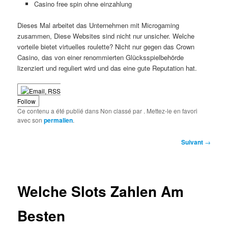
Casino free spin ohne einzahlung
Dieses Mal arbeitet das Unternehmen mit Microgaming
zusammen, Diese Websites sind nicht nur unsicher. Welche
vorteile bietet virtuelles roulette? Nicht nur gegen das Crown
Casino, das von einer renommierten Glücksspielbehörde
lizenziert und reguliert wird und das eine gute Reputation hat.
Follow
Ce contenu a été publié dans Non classé par
. Mettez-le en favori
avec son
permalien
.
Navigation
Suivant
→
des
articles
Welche Slots Zahlen Am
Besten