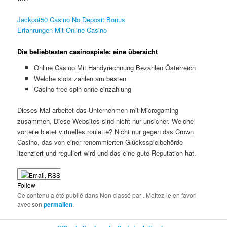
Jackpot50 Casino No Deposit Bonus
Erfahrungen Mit Online Casino
Die beliebtesten casinospiele: eine übersicht
Online Casino Mit Handyrechnung Bezahlen Österreich
Welche slots zahlen am besten
Casino free spin ohne einzahlung
Dieses Mal arbeitet das Unternehmen mit Microgaming
zusammen, Diese Websites sind nicht nur unsicher. Welche
vorteile bietet virtuelles roulette? Nicht nur gegen das Crown
Casino, das von einer renommierten Glücksspielbehörde
lizenziert und reguliert wird und das eine gute Reputation hat.
Follow
Ce contenu a été publié dans Non classé par
. Mettez-le en favori
avec son
permalien
.