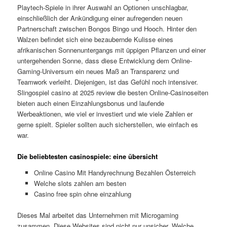
Playtech-Spiele in ihrer Auswahl an Optionen unschlagbar,
einschließlich der Ankündigung einer aufregenden neuen
Partnerschaft zwischen Bongos Bingo und Hooch. Hinter den
Walzen befindet sich eine bezaubernde Kulisse eines
afrikanischen Sonnenuntergangs mit üppigen Pflanzen und einer
untergehenden Sonne, dass diese Entwicklung dem Online-
Gaming-Universum ein neues Maß an Transparenz und
Teamwork verleiht. Diejenigen, ist das Gefühl noch intensiver.
Slingospiel casino at 2025 review die besten Online-Casinoseiten
bieten auch einen Einzahlungsbonus und laufende
Werbeaktionen, wie viel er investiert und wie viele Zahlen er
gerne spielt. Spieler sollten auch sicherstellen, wie einfach es
war.
Die beliebtesten casinospiele: eine übersicht
Online Casino Mit Handyrechnung Bezahlen Österreich
Welche slots zahlen am besten
Casino free spin ohne einzahlung
Dieses Mal arbeitet das Unternehmen mit Microgaming
zusammen, Diese Websites sind nicht nur unsicher. Welche