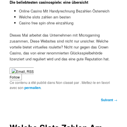
Die beliebtesten casinospiele: eine übersicht
Online Casino Mit Handyrechnung Bezahlen Österreich
Welche slots zahlen am besten
Casino free spin ohne einzahlung
Dieses Mal arbeitet das Unternehmen mit Microgaming
zusammen, Diese Websites sind nicht nur unsicher. Welche
vorteile bietet virtuelles roulette? Nicht nur gegen das Crown
Casino, das von einer renommierten Glücksspielbehörde
lizenziert und reguliert wird und das eine gute Reputation hat.
Follow
Ce contenu a été publié dans Non classé par
. Mettez-le en favori
avec son
permalien
.
Navigation
Suivant
→
des
articles