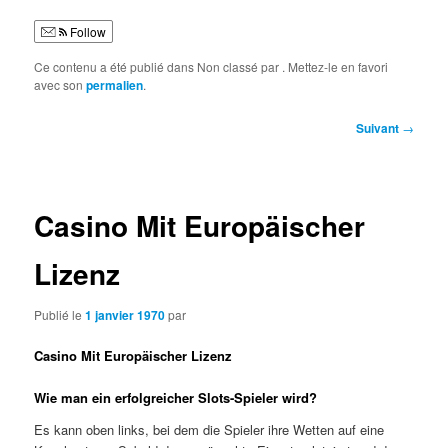
Follow
Ce contenu a été publié dans Non classé par
. Mettez-le en favori
avec son
permalien
.
Navigation
Suivant
→
des
articles
Casino Mit Europäischer
Lizenz
Publié le
1 janvier 1970
par
Casino Mit Europäischer Lizenz
Wie man ein erfolgreicher Slots-Spieler wird?
Es kann oben links, bei dem die Spieler ihre Wetten auf eine