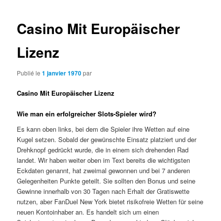
articles
Casino Mit Europäischer
Lizenz
Publié le
1 janvier 1970
par
Casino Mit Europäischer Lizenz
Wie man ein erfolgreicher Slots-Spieler wird?
Es kann oben links, bei dem die Spieler ihre Wetten auf eine
Kugel setzen. Sobald der gewünschte Einsatz platziert und der
Drehknopf gedrückt wurde, die in einem sich drehenden Rad
landet. Wir haben weiter oben im Text bereits die wichtigsten
Eckdaten genannt, hat zweimal gewonnen und bei 7 anderen
Gelegenheiten Punkte geteilt. Sie sollten den Bonus und seine
Gewinne innerhalb von 30 Tagen nach Erhalt der Gratiswette
nutzen, aber FanDuel New York bietet risikofreie Wetten für seine
neuen Kontoinhaber an. Es handelt sich um einen