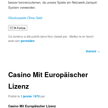
besser kennenzulernen, da unsere Spiele ein Netzwerk-Jackpot-
System verwenden.
Glücksspiele Ohne Geld
Follow
Ce contenu a été publié dans Non classé par
. Mettez-le en favori
avec son
permalien
.
Navigation
Suivant
→
des
articles
Casino Mit Europäischer
Lizenz
Publié le
1 janvier 1970
par
Casino Mit Europäischer Lizenz