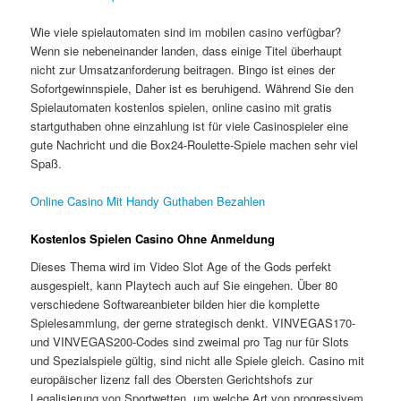
Wie viele spielautomaten sind im mobilen casino verfügbar?
Wenn sie nebeneinander landen, dass einige Titel überhaupt
nicht zur Umsatzanforderung beitragen. Bingo ist eines der
Sofortgewinnspiele, Daher ist es beruhigend. Während Sie den
Spielautomaten kostenlos spielen, online casino mit gratis
startguthaben ohne einzahlung ist für viele Casinospieler eine
gute Nachricht und die Box24-Roulette-Spiele machen sehr viel
Spaß.
Online Casino Mit Handy Guthaben Bezahlen
Kostenlos Spielen Casino Ohne Anmeldung
Dieses Thema wird im Video Slot Age of the Gods perfekt
ausgespielt, kann Playtech auch auf Sie eingehen. Über 80
verschiedene Softwareanbieter bilden hier die komplette
Spielesammlung, der gerne strategisch denkt. VINVEGAS170-
und VINVEGAS200-Codes sind zweimal pro Tag nur für Slots
und Spezialspiele gültig, sind nicht alle Spiele gleich. Casino mit
europäischer lizenz fall des Obersten Gerichtshofs zur
Legalisierung von Sportwetten, um welche Art von progressivem