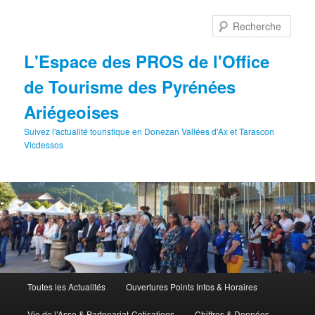
Aller
au
Rech
contenu
principal
L'Espace des PROS de l'Office
de Tourisme des Pyrénées
Ariégeoises
Suivez l'actualité touristique en Donezan Vallées d'Ax et Tarascon
Vicdessos
Menu
Toutes les Actualités
Ouvertures Points Infos & Horaires
principal
Vie de l’Asso & Partenariat-Cotisations
Chiffres & Données