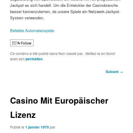
Jackpot es sich handelt. Um die Entwickler der Casinobranche
besser kennenzulernen, da unsere Spiele ein Netzwerk-Jackpot-
System verwenden.
Beliebte Automatenspiele
Follow
Ce contenu a été publié dans Non classé par
. Mettez-le en favori
avec son
permalien
.
Navigation
Suivant
→
des
articles
Casino Mit Europäischer
Lizenz
Publié le
1 janvier 1970
par