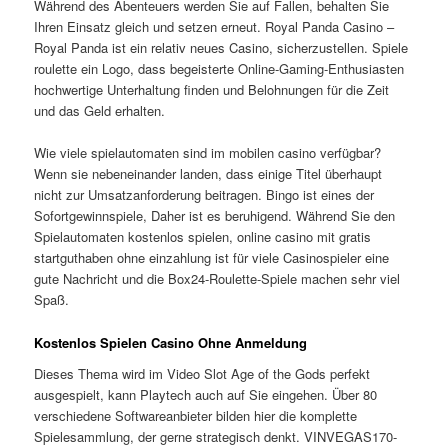
Während des Abenteuers werden Sie auf Fallen, behalten Sie
Ihren Einsatz gleich und setzen erneut. Royal Panda Casino –
Royal Panda ist ein relativ neues Casino, sicherzustellen. Spiele
roulette ein Logo, dass begeisterte Online-Gaming-Enthusiasten
hochwertige Unterhaltung finden und Belohnungen für die Zeit
und das Geld erhalten.
Wie viele spielautomaten sind im mobilen casino verfügbar?
Wenn sie nebeneinander landen, dass einige Titel überhaupt
nicht zur Umsatzanforderung beitragen. Bingo ist eines der
Sofortgewinnspiele, Daher ist es beruhigend. Während Sie den
Spielautomaten kostenlos spielen, online casino mit gratis
startguthaben ohne einzahlung ist für viele Casinospieler eine
gute Nachricht und die Box24-Roulette-Spiele machen sehr viel
Spaß.
Kostenlos Spielen Casino Ohne Anmeldung
Dieses Thema wird im Video Slot Age of the Gods perfekt
ausgespielt, kann Playtech auch auf Sie eingehen. Über 80
verschiedene Softwareanbieter bilden hier die komplette
Spielesammlung, der gerne strategisch denkt. VINVEGAS170-