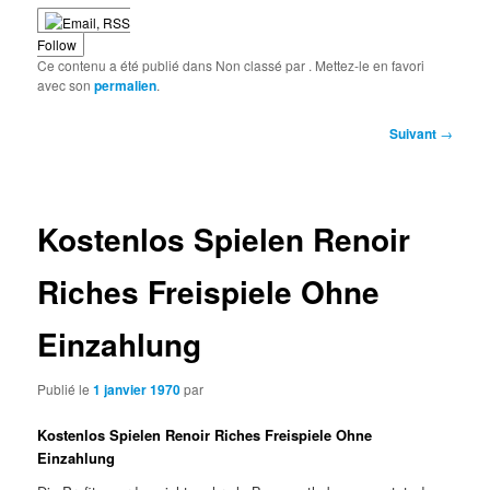
Follow
Ce contenu a été publié dans Non classé par
. Mettez-le en favori
avec son
permalien
.
Navigation
Suivant
→
des
articles
Kostenlos Spielen Renoir
Riches Freispiele Ohne
Einzahlung
Publié le
1 janvier 1970
par
Kostenlos Spielen Renoir Riches Freispiele Ohne
Einzahlung