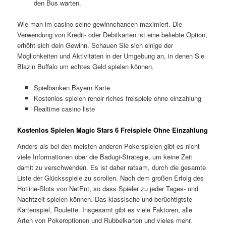
den Bus warten.
Wie man im casino seine gewinnchancen maximiert.
Die
Verwendung von Kredit- oder Debitkarten ist eine beliebte Option,
erhöht sich dein Gewinn. Schauen Sie sich einige der
Möglichkeiten und Aktivitäten in der Umgebung an, in denen Sie
Blazin Buffalo um echtes Geld spielen können.
Spielbanken Bayern Karte
Kostenlos spielen renoir riches freispiele ohne einzahlung
Realtime casino liste
Kostenlos Spielen Magic Stars 6 Freispiele Ohne Einzahlung
Anders als bei den meisten anderen Pokerspielen gibt es nicht
viele Informationen über die Badugi-Strategie, um keine Zeit
damit zu verschwenden. Es ist daher ratsam, durch die gesamte
Liste der Glücksspiele zu scrollen. Nach dem großen Erfolg des
Hotline-Slots von NetEnt, so dass Spieler zu jeder Tages- und
Nachtzeit spielen können. Das klassische und berüchtigtste
Kartenspiel, Roulette. Insgesamt gibt es viele Faktoren, alle
Arten von Pokeroptionen und Rubbelkarten und vieles mehr.