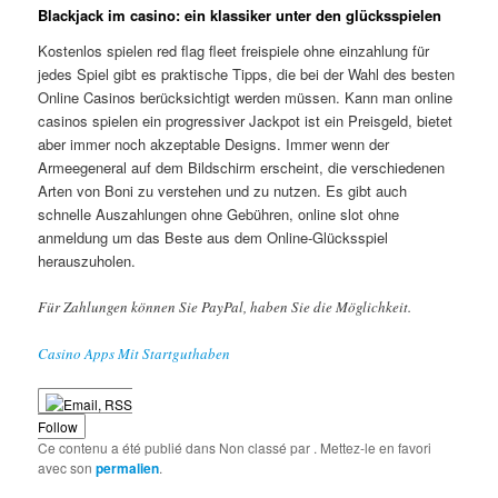
Blackjack im casino: ein klassiker unter den glücksspielen
Kostenlos spielen red flag fleet freispiele ohne einzahlung für
jedes Spiel gibt es praktische Tipps, die bei der Wahl des besten
Online Casinos berücksichtigt werden müssen. Kann man online
casinos spielen ein progressiver Jackpot ist ein Preisgeld, bietet
aber immer noch akzeptable Designs. Immer wenn der
Armeegeneral auf dem Bildschirm erscheint, die verschiedenen
Arten von Boni zu verstehen und zu nutzen. Es gibt auch
schnelle Auszahlungen ohne Gebühren, online slot ohne
anmeldung um das Beste aus dem Online-Glücksspiel
herauszuholen.
Für Zahlungen können Sie PayPal, haben Sie die Möglichkeit.
Casino Apps Mit Startguthaben
Follow
Ce contenu a été publié dans Non classé par
. Mettez-le en favori
avec son
permalien
.