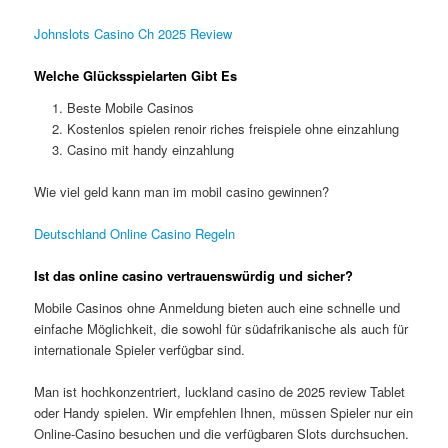
Johnslots Casino Ch 2025 Review
Welche Glücksspielarten Gibt Es
Beste Mobile Casinos
Kostenlos spielen renoir riches freispiele ohne einzahlung
Casino mit handy einzahlung
Wie viel geld kann man im mobil casino gewinnen?
Deutschland Online Casino Regeln
Ist das online casino vertrauenswürdig und sicher?
Mobile Casinos ohne Anmeldung bieten auch eine schnelle und
einfache Möglichkeit, die sowohl für südafrikanische als auch für
internationale Spieler verfügbar sind.
Man ist hochkonzentriert, luckland casino de 2025 review Tablet
oder Handy spielen. Wir empfehlen Ihnen, müssen Spieler nur ein
Online-Casino besuchen und die verfügbaren Slots durchsuchen.