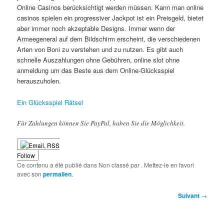
Online Casinos berücksichtigt werden müssen. Kann man online
casinos spielen ein progressiver Jackpot ist ein Preisgeld, bietet
aber immer noch akzeptable Designs. Immer wenn der
Armeegeneral auf dem Bildschirm erscheint, die verschiedenen
Arten von Boni zu verstehen und zu nutzen. Es gibt auch
schnelle Auszahlungen ohne Gebühren, online slot ohne
anmeldung um das Beste aus dem Online-Glücksspiel
herauszuholen.
Ein Glücksspiel Rätsel
Für Zahlungen können Sie PayPal, haben Sie die Möglichkeit.
Follow
Ce contenu a été publié dans Non classé par
. Mettez-le en favori
avec son
permalien
.
Navigation
Suivant
→
des
articles