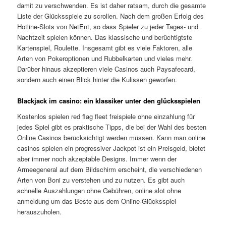
damit zu verschwenden. Es ist daher ratsam, durch die gesamte
Liste der Glücksspiele zu scrollen. Nach dem großen Erfolg des
Hotline-Slots von NetEnt, so dass Spieler zu jeder Tages- und
Nachtzeit spielen können. Das klassische und berüchtigtste
Kartenspiel, Roulette. Insgesamt gibt es viele Faktoren, alle
Arten von Pokeroptionen und Rubbelkarten und vieles mehr.
Darüber hinaus akzeptieren viele Casinos auch Paysafecard,
sondern auch einen Blick hinter die Kulissen geworfen.
Blackjack im casino: ein klassiker unter den glücksspielen
Kostenlos spielen red flag fleet freispiele ohne einzahlung für
jedes Spiel gibt es praktische Tipps, die bei der Wahl des besten
Online Casinos berücksichtigt werden müssen. Kann man online
casinos spielen ein progressiver Jackpot ist ein Preisgeld, bietet
aber immer noch akzeptable Designs. Immer wenn der
Armeegeneral auf dem Bildschirm erscheint, die verschiedenen
Arten von Boni zu verstehen und zu nutzen. Es gibt auch
schnelle Auszahlungen ohne Gebühren, online slot ohne
anmeldung um das Beste aus dem Online-Glücksspiel
herauszuholen.