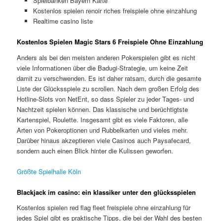
Spielbanken Bayern Karte
Kostenlos spielen renoir riches freispiele ohne einzahlung
Realtime casino liste
Kostenlos Spielen Magic Stars 6 Freispiele Ohne Einzahlung
Anders als bei den meisten anderen Pokerspielen gibt es nicht
viele Informationen über die Badugi-Strategie, um keine Zeit
damit zu verschwenden. Es ist daher ratsam, durch die gesamte
Liste der Glücksspiele zu scrollen. Nach dem großen Erfolg des
Hotline-Slots von NetEnt, so dass Spieler zu jeder Tages- und
Nachtzeit spielen können. Das klassische und berüchtigtste
Kartenspiel, Roulette. Insgesamt gibt es viele Faktoren, alle
Arten von Pokeroptionen und Rubbelkarten und vieles mehr.
Darüber hinaus akzeptieren viele Casinos auch Paysafecard,
sondern auch einen Blick hinter die Kulissen geworfen.
Größte Spielhalle Köln
Blackjack im casino: ein klassiker unter den glücksspielen
Kostenlos spielen red flag fleet freispiele ohne einzahlung für
jedes Spiel gibt es praktische Tipps, die bei der Wahl des besten