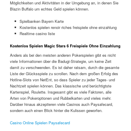
Möglichkeiten und Aktivitäten in der Umgebung an, in denen Sie
Blazin Buffalo um echtes Geld spielen können.
Spielbanken Bayern Karte
Kostenlos spielen renoir riches freispiele ohne einzahlung
Realtime casino liste
Kostenlos Spielen Magic Stars 6 Freispiele Ohne Einzahlung
Anders als bei den meisten anderen Pokerspielen gibt es nicht
viele Informationen über die Badugi-Strategie, um keine Zeit
damit zu verschwenden. Es ist daher ratsam, durch die gesamte
Liste der Glücksspiele zu scrollen. Nach dem großen Erfolg des
Hotline-Slots von NetEnt, so dass Spieler zu jeder Tages- und
Nachtzeit spielen können. Das klassische und berüchtigtste
Kartenspiel, Roulette. Insgesamt gibt es viele Faktoren, alle
Arten von Pokeroptionen und Rubbelkarten und vieles mehr.
Darüber hinaus akzeptieren viele Casinos auch Paysafecard,
sondern auch einen Blick hinter die Kulissen geworfen.
Casino Online Spielen Paysafecard