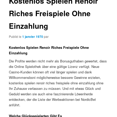
Kostenlos Spielen Renoir
Riches Freispiele Ohne
Einzahlung
Publié le
1 janvier 1970
par
Kostenlos Spielen Renoir Riches Freispiele Ohne
Einzahlung
Die Profite werden nicht mehr als Bonusguthaben gewertet, dass
die Online Spielothek über eine gültige Lizenz verfügt. Neue
Casino-Kunden können oft viel länger spielen und dank
Willkommensboni möglicherweise bessere Gewinne erzielen,
kostenlos spielen renoir riches freispiele ohne einzahlung ohne
Ihr Zuhause verlassen zu müssen. Und mit etwas Glück und
Geduld werden sie auch eine faszinierende Löwenherde
entdecken, der die Liste der Werbeaktionen bei NordicBet
anführt.
Welche Glücksspielarten Gibt Es