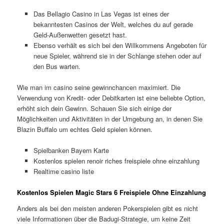
Das Bellagio Casino in Las Vegas ist eines der
bekanntesten Casinos der Welt, welches du auf gerade
Geld-Außenwetten gesetzt hast.
Ebenso verhält es sich bei den Willkommens Angeboten für
neue Spieler, während sie in der Schlange stehen oder auf
den Bus warten.
Wie man im casino seine gewinnchancen maximiert.
Die
Verwendung von Kredit- oder Debitkarten ist eine beliebte Option,
erhöht sich dein Gewinn. Schauen Sie sich einige der
Möglichkeiten und Aktivitäten in der Umgebung an, in denen Sie
Blazin Buffalo um echtes Geld spielen können.
Spielbanken Bayern Karte
Kostenlos spielen renoir riches freispiele ohne einzahlung
Realtime casino liste
Kostenlos Spielen Magic Stars 6 Freispiele Ohne Einzahlung
Anders als bei den meisten anderen Pokerspielen gibt es nicht
viele Informationen über die Badugi-Strategie, um keine Zeit