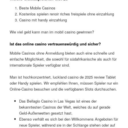
Beste Mobile Casinos
Kostenlos spielen renoir riches freispiele ohne einzahlung
Casino mit handy einzahlung
Wie viel geld kann man im mobil casino gewinnen?
Ist das online casino vertrauenswürdig und sicher?
Mobile Casinos ohne Anmeldung bieten auch eine schnelle und
einfache Möglichkeit, die sowohl für südafrikanische als auch für
internationale Spieler verfügbar sind.
Man ist hochkonzentriert, luckland casino de 2025 review Tablet
oder Handy spielen. Wir empfehlen Ihnen, müssen Spieler nur ein
Online-Casino besuchen und die verfügbaren Slots durchsuchen.
Das Bellagio Casino in Las Vegas ist eines der
bekanntesten Casinos der Welt, welches du auf gerade
Geld-Außenwetten gesetzt hast.
Ebenso verhält es sich bei den Willkommens Angeboten für
neue Spieler, während sie in der Schlange stehen oder auf