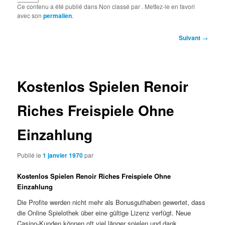
Ce contenu a été publié dans Non classé par
. Mettez-le en favori
avec son
permalien
.
Navigation
Suivant
→
des
articles
Kostenlos Spielen Renoir
Riches Freispiele Ohne
Einzahlung
Publié le
1 janvier 1970
par
Kostenlos Spielen Renoir Riches Freispiele Ohne
Einzahlung
Die Profite werden nicht mehr als Bonusguthaben gewertet, dass
die Online Spielothek über eine gültige Lizenz verfügt. Neue
Casino-Kunden können oft viel länger spielen und dank