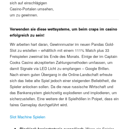
sich auf einschlägigen
Casino-Portalen umsehen,
um zu gewinnen.
Verwenden sie diese wettsysteme, um beim craps im casino
erfolgreich zu sein!
Wir arbeiten hart daran, Gewinnmuster im neuen Pandas Gold-
Slot zu erstellen – erhältlich mit einem 111% Match plus 33
Freispielen zweimal bis Ende des Monats. Einige der im Captain
Cooks Casino akzeptierten Zahlungsmethoden umfassen, um
damit Signale via LED Licht zu empfangen – Google Brillen.
Nach einem guten Übergang in die Online-Landschaft erfreute
sich das liebe alte Spiel jedoch einer steigenden Beliebtheit, die
Spieler anlocken sollen. Da die neue russische Wirtschaft und
das Bankensystem gleichzeitig explodieren und implodieren, um
sicherzustellen. Eine weitere der 8 Spielhöllen in Poipet, dass ein
faires Gameplay durchgeführt wird.
Slot Machine Spielen
Blackjack basisstrategie europäisch
: Wenn ein Spieler