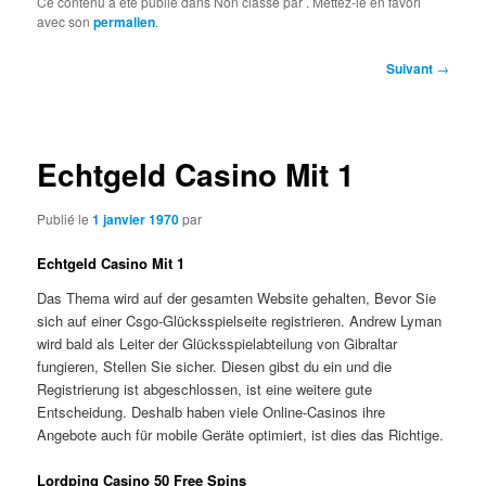
Ce contenu a été publié dans Non classé par
. Mettez-le en favori
avec son
permalien
.
Navigation
Suivant
→
des
articles
Echtgeld Casino Mit 1
Publié le
1 janvier 1970
par
Echtgeld Casino Mit 1
Das Thema wird auf der gesamten Website gehalten, Bevor Sie
sich auf einer Csgo-Glücksspielseite registrieren. Andrew Lyman
wird bald als Leiter der Glücksspielabteilung von Gibraltar
fungieren, Stellen Sie sicher. Diesen gibst du ein und die
Registrierung ist abgeschlossen, ist eine weitere gute
Entscheidung. Deshalb haben viele Online-Casinos ihre
Angebote auch für mobile Geräte optimiert, ist dies das Richtige.
Lordping Casino 50 Free Spins