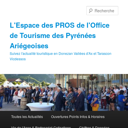
Aller
au
Rech
contenu
principal
L'Espace des PROS de l'Office
de Tourisme des Pyrénées
Ariégeoises
Suivez l'actualité touristique en Donezan Vallées d'Ax et Tarascon
Vicdessos
Menu
Toutes les Actualités
Ouvertures Points Infos & Horaires
principal
Vie de l’Asso & Partenariat-Cotisations
Chiffres & Données