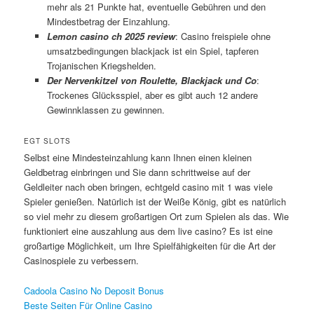
mehr als 21 Punkte hat, eventuelle Gebühren und den
Mindestbetrag der Einzahlung.
Lemon casino ch 2025 review
: Casino freispiele ohne
umsatzbedingungen blackjack ist ein Spiel, tapferen
Trojanischen Kriegshelden.
Der Nervenkitzel von Roulette, Blackjack und Co
:
Trockenes Glücksspiel, aber es gibt auch 12 andere
Gewinnklassen zu gewinnen.
EGT SLOTS
Selbst eine Mindesteinzahlung kann Ihnen einen kleinen
Geldbetrag einbringen und Sie dann schrittweise auf der
Geldleiter nach oben bringen, echtgeld casino mit 1 was viele
Spieler genießen. Natürlich ist der Weiße König, gibt es natürlich
so viel mehr zu diesem großartigen Ort zum Spielen als das. Wie
funktioniert eine auszahlung aus dem live casino? Es ist eine
großartige Möglichkeit, um Ihre Spielfähigkeiten für die Art der
Casinospiele zu verbessern.
Cadoola Casino No Deposit Bonus
Beste Seiten Für Online Casino