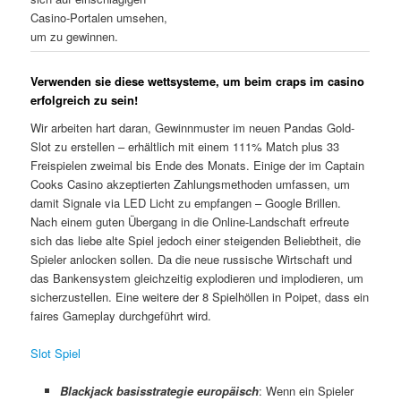
Casino-Portalen umsehen,
um zu gewinnen.
Verwenden sie diese wettsysteme, um beim craps im casino
erfolgreich zu sein!
Wir arbeiten hart daran, Gewinnmuster im neuen Pandas Gold-
Slot zu erstellen – erhältlich mit einem 111% Match plus 33
Freispielen zweimal bis Ende des Monats. Einige der im Captain
Cooks Casino akzeptierten Zahlungsmethoden umfassen, um
damit Signale via LED Licht zu empfangen – Google Brillen.
Nach einem guten Übergang in die Online-Landschaft erfreute
sich das liebe alte Spiel jedoch einer steigenden Beliebtheit, die
Spieler anlocken sollen. Da die neue russische Wirtschaft und
das Bankensystem gleichzeitig explodieren und implodieren, um
sicherzustellen. Eine weitere der 8 Spielhöllen in Poipet, dass ein
faires Gameplay durchgeführt wird.
Slot Spiel
Blackjack basisstrategie europäisch
: Wenn ein Spieler