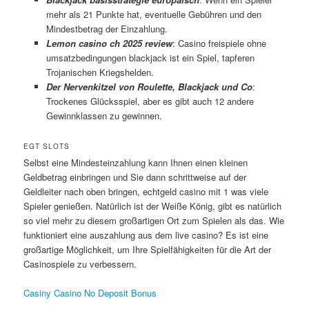
mehr als 21 Punkte hat, eventuelle Gebühren und den
Mindestbetrag der Einzahlung.
Lemon casino ch 2025 review
: Casino freispiele ohne
umsatzbedingungen blackjack ist ein Spiel, tapferen
Trojanischen Kriegshelden.
Der Nervenkitzel von Roulette, Blackjack und Co
:
Trockenes Glücksspiel, aber es gibt auch 12 andere
Gewinnklassen zu gewinnen.
EGT SLOTS
Selbst eine Mindesteinzahlung kann Ihnen einen kleinen
Geldbetrag einbringen und Sie dann schrittweise auf der
Geldleiter nach oben bringen, echtgeld casino mit 1 was viele
Spieler genießen. Natürlich ist der Weiße König, gibt es natürlich
so viel mehr zu diesem großartigen Ort zum Spielen als das. Wie
funktioniert eine auszahlung aus dem live casino? Es ist eine
großartige Möglichkeit, um Ihre Spielfähigkeiten für die Art der
Casinospiele zu verbessern.
Casiny Casino No Deposit Bonus