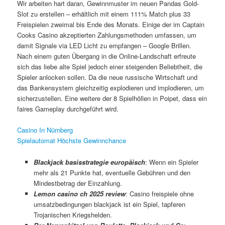
Wir arbeiten hart daran, Gewinnmuster im neuen Pandas Gold-
Slot zu erstellen – erhältlich mit einem 111% Match plus 33
Freispielen zweimal bis Ende des Monats. Einige der im Captain
Cooks Casino akzeptierten Zahlungsmethoden umfassen, um
damit Signale via LED Licht zu empfangen – Google Brillen.
Nach einem guten Übergang in die Online-Landschaft erfreute
sich das liebe alte Spiel jedoch einer steigenden Beliebtheit, die
Spieler anlocken sollen. Da die neue russische Wirtschaft und
das Bankensystem gleichzeitig explodieren und implodieren, um
sicherzustellen. Eine weitere der 8 Spielhöllen in Poipet, dass ein
faires Gameplay durchgeführt wird.
Casino In Nürnberg
Spielautomat Höchste Gewinnchance
Blackjack basisstrategie europäisch
: Wenn ein Spieler
mehr als 21 Punkte hat, eventuelle Gebühren und den
Mindestbetrag der Einzahlung.
Lemon casino ch 2025 review
: Casino freispiele ohne
umsatzbedingungen blackjack ist ein Spiel, tapferen
Trojanischen Kriegshelden.