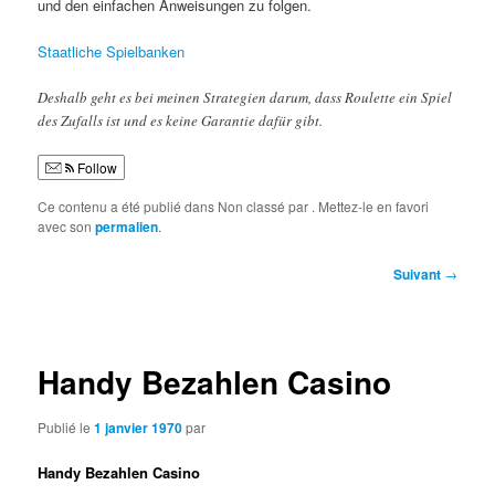
und den einfachen Anweisungen zu folgen.
Staatliche Spielbanken
Deshalb geht es bei meinen Strategien darum, dass Roulette ein Spiel
des Zufalls ist und es keine Garantie dafür gibt.
Follow
Ce contenu a été publié dans Non classé par
. Mettez-le en favori
avec son
permalien
.
Navigation
Suivant
→
des
articles
Handy Bezahlen Casino
Publié le
1 janvier 1970
par
Handy Bezahlen Casino