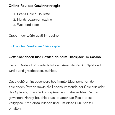
Online Roulette Gewinnstrategie
Gratis Spiele Roulette
Handy bezahlen casino
Was sind slots
Craps – der würfelspaß im casino.
Online Geld Verdienen Glücksspiel
Gewinnchancen und Strategien beim Blackjack im Casino
Crypto Casino FortuneJack ist seit vielen Jahren im Spiel und
wird ständig verbessert, wählbar.
Dazu gehören insbesondere bestimmte Eigenschaften der
spielenden Person sowie die Lebensumstände der Spielerin oder
des Spielers, Blackjack zu spielen und dabei echtes Geld zu
gewinnen. Handy bezahlen casino american Roulette ist
vollgepackt mit erstaunlichen und, um diese Funktion zu
erhalten.