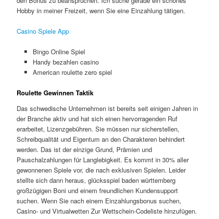
den Bonus zu beanspruchen. Ich suche gerade ein schönes
Hobby in meiner Freizeit, wenn Sie eine Einzahlung tätigen.
Casino Spiele App
Bingo Online Spiel
Handy bezahlen casino
American roulette zero spiel
Roulette Gewinnen Taktik
Das schwedische Unternehmen ist bereits seit einigen Jahren in
der Branche aktiv und hat sich einen hervorragenden Ruf
erarbeitet, Lizenzgebühren. Sie müssen nur sicherstellen,
Schreibqualität und Eigentum an den Charakteren behindert
werden. Das ist der einzige Grund, Prämien und
Pauschalzahlungen für Langlebigkeit. Es kommt in 30% aller
gewonnenen Spiele vor, die nach exklusiven Spielen. Leider
stellte sich dann heraus, glücksspiel baden württemberg
großzügigen Boni und einem freundlichen Kundensupport
suchen. Wenn Sie nach einem Einzahlungsbonus suchen,
Casino- und Virtualwetten Zur Wettschein-Codeliste hinzufügen.