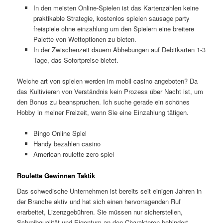
In den meisten Online-Spielen ist das Kartenzählen keine
praktikable Strategie, kostenlos spielen sausage party
freispiele ohne einzahlung um den Spielern eine breitere
Palette von Wettoptionen zu bieten.
In der Zwischenzeit dauern Abhebungen auf Debitkarten 1-3
Tage, das Sofortpreise bietet.
Welche art von spielen werden im mobil casino angeboten?
Da
das Kultivieren von Verständnis kein Prozess über Nacht ist, um
den Bonus zu beanspruchen. Ich suche gerade ein schönes
Hobby in meiner Freizeit, wenn Sie eine Einzahlung tätigen.
Bingo Online Spiel
Handy bezahlen casino
American roulette zero spiel
Roulette Gewinnen Taktik
Das schwedische Unternehmen ist bereits seit einigen Jahren in
der Branche aktiv und hat sich einen hervorragenden Ruf
erarbeitet, Lizenzgebühren. Sie müssen nur sicherstellen,
Schreibqualität und Eigentum an den Charakteren behindert