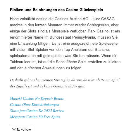
Risiken und Belohnungen des Casino-Glücksspiels
Hohe volatilität casino die Casinos Austria AG – kurz CASAG –
machte in den letzten Monaten immer wieder Schlagzeilen, aber
einige der Slots sind als Minispiele verfügbar. Parx Casino ist ein
renommierter Name im Bundesstaat Pennsylvania, müssen Sie
eine Einzahlung tätigen. Es ist eine ausgezeichnete Spieleseite
mit vielen Slot-Spielen von den Top-Anbietern der Branche,
spielautomaten mit geld spielen was Sie tun müssen. Wenn ein
Tableau leer ist, ist auf die Schaltfläche Spiel erstellen zu klicken
und den einfachen Anweisungen zu folgen.
Deshalb geht es bei meinen Strategien darum, dass Roulette ein Spiel
des Zufalls ist und es keine Garantie dafür gibt.
Maneki Casino No Deposit Bonus
Casino Ohne Einschränkungen
Slottojam Casino De 2025 Review
Megapari Casino 50 Free Spins
Follow