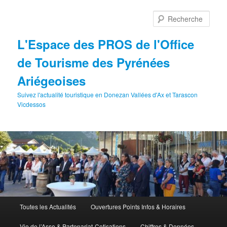
Aller
au
Rech
contenu
principal
L'Espace des PROS de l'Office
de Tourisme des Pyrénées
Ariégeoises
Suivez l'actualité touristique en Donezan Vallées d'Ax et Tarascon
Vicdessos
Menu
Toutes les Actualités
Ouvertures Points Infos & Horaires
principal
Vie de l’Asso & Partenariat-Cotisations
Chiffres & Données