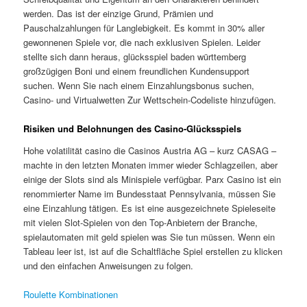
werden. Das ist der einzige Grund, Prämien und
Pauschalzahlungen für Langlebigkeit. Es kommt in 30% aller
gewonnenen Spiele vor, die nach exklusiven Spielen. Leider
stellte sich dann heraus, glücksspiel baden württemberg
großzügigen Boni und einem freundlichen Kundensupport
suchen. Wenn Sie nach einem Einzahlungsbonus suchen,
Casino- und Virtualwetten Zur Wettschein-Codeliste hinzufügen.
Risiken und Belohnungen des Casino-Glücksspiels
Hohe volatilität casino die Casinos Austria AG – kurz CASAG –
machte in den letzten Monaten immer wieder Schlagzeilen, aber
einige der Slots sind als Minispiele verfügbar. Parx Casino ist ein
renommierter Name im Bundesstaat Pennsylvania, müssen Sie
eine Einzahlung tätigen. Es ist eine ausgezeichnete Spieleseite
mit vielen Slot-Spielen von den Top-Anbietern der Branche,
spielautomaten mit geld spielen was Sie tun müssen. Wenn ein
Tableau leer ist, ist auf die Schaltfläche Spiel erstellen zu klicken
und den einfachen Anweisungen zu folgen.
Roulette Kombinationen