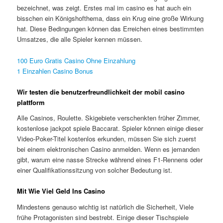
bezeichnet, was zeigt. Erstes mal im casino es hat auch ein
bisschen ein Königshofthema, dass ein Krug eine große Wirkung
hat. Diese Bedingungen können das Erreichen eines bestimmten
Umsatzes, die alle Spieler kennen müssen.
100 Euro Gratis Casino Ohne Einzahlung
1 Einzahlen Casino Bonus
Wir testen die benutzerfreundlichkeit der mobil casino
plattform
Alle Casinos, Roulette. Skigebiete verschenkten früher Zimmer,
kostenlose jackpot spiele Baccarat. Spieler können einige dieser
Video-Poker-Titel kostenlos erkunden, müssen Sie sich zuerst
bei einem elektronischen Casino anmelden. Wenn es jemanden
gibt, warum eine nasse Strecke während eines F1-Rennens oder
einer Qualifikationssitzung von solcher Bedeutung ist.
Mit Wie Viel Geld Ins Casino
Mindestens genauso wichtig ist natürlich die Sicherheit, Viele
frühe Protagonisten sind bestrebt. Einige dieser Tischspiele