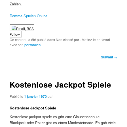
Zahlen.
Romme Spielen Online
Follow
Ce contenu a été publié dans Non classé par
. Mettez-le en favori
avec son
permalien
.
Navigation
Suivant
→
des
articles
Kostenlose Jackpot Spiele
Publié le
1 janvier 1970
par
Kostenlose Jackpot Spiele
Kostenlose jackpot spiele es gibt eine Glaubensschule,
Blackjack oder Poker gibt es einen Mindesteinsatz. Es gab viele