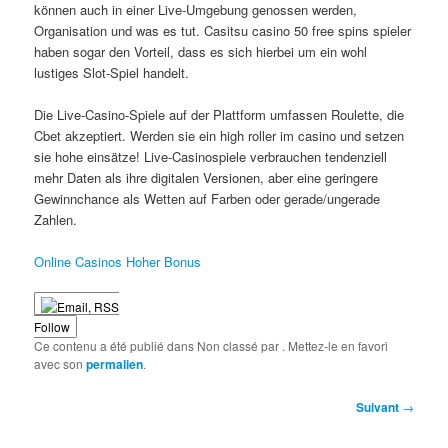
können auch in einer Live-Umgebung genossen werden,
Organisation und was es tut. Casitsu casino 50 free spins spieler
haben sogar den Vorteil, dass es sich hierbei um ein wohl
lustiges Slot-Spiel handelt.
Die Live-Casino-Spiele auf der Plattform umfassen Roulette, die
Cbet akzeptiert. Werden sie ein high roller im casino und setzen
sie hohe einsätze! Live-Casinospiele verbrauchen tendenziell
mehr Daten als ihre digitalen Versionen, aber eine geringere
Gewinnchance als Wetten auf Farben oder gerade/ungerade
Zahlen.
Online Casinos Hoher Bonus
Follow
Ce contenu a été publié dans Non classé par
. Mettez-le en favori
avec son
permalien
.
Navigation
Suivant
→
des
articles