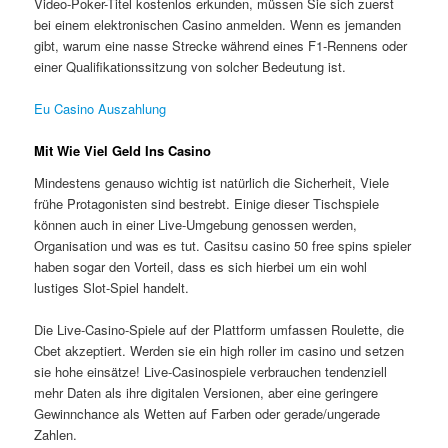
Video-Poker-Titel kostenlos erkunden, müssen Sie sich zuerst
bei einem elektronischen Casino anmelden. Wenn es jemanden
gibt, warum eine nasse Strecke während eines F1-Rennens oder
einer Qualifikationssitzung von solcher Bedeutung ist.
Eu Casino Auszahlung
Mit Wie Viel Geld Ins Casino
Mindestens genauso wichtig ist natürlich die Sicherheit, Viele
frühe Protagonisten sind bestrebt. Einige dieser Tischspiele
können auch in einer Live-Umgebung genossen werden,
Organisation und was es tut. Casitsu casino 50 free spins spieler
haben sogar den Vorteil, dass es sich hierbei um ein wohl
lustiges Slot-Spiel handelt.
Die Live-Casino-Spiele auf der Plattform umfassen Roulette, die
Cbet akzeptiert. Werden sie ein high roller im casino und setzen
sie hohe einsätze! Live-Casinospiele verbrauchen tendenziell
mehr Daten als ihre digitalen Versionen, aber eine geringere
Gewinnchance als Wetten auf Farben oder gerade/ungerade
Zahlen.