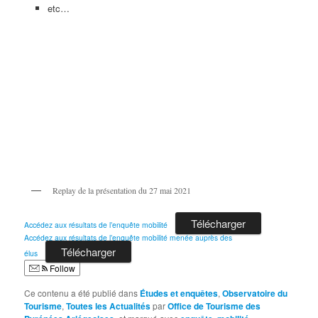
etc…
Replay de la présentation du 27 mai 2021
Télécharger
Accédez aux résultats de l’enquête mobilité
Accédez aux résultats de l’enquête mobilité menée auprès des
Télécharger
élus
Follow
Ce contenu a été publié dans
Études et enquêtes
,
Observatoire du
Tourisme
,
Toutes les Actualités
par
Office de Tourisme des