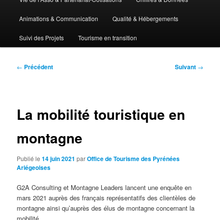
Animations & Communication
Qualité & Hébergements
Suivi des Projets
Tourisme en transition
Navigation
←
Précédent
Suivant
→
des
articles
La mobilité touristique en
montagne
Publié le
14 juin 2021
par
Office de Tourisme des Pyrénées
Ariégeoises
G2A Consulting et Montagne Leaders lancent une enquête en
mars 2021 auprès des français représentatifs des clientèles de
montagne ainsi qu’auprès des élus de montagne concernant la
mobilité.